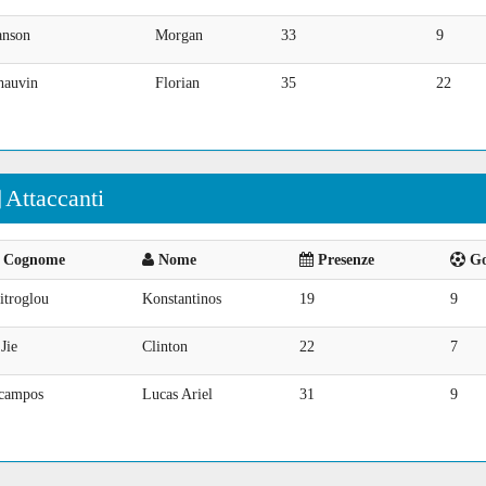
anson
Morgan
33
9
hauvin
Florian
35
22
Attaccanti
Cognome
Nome
Presenze
Goa
itroglou
Konstantinos
19
9
Jie
Clinton
22
7
campos
Lucas Ariel
31
9