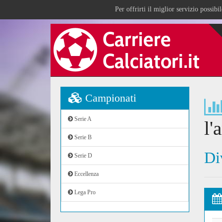
Per offrirti il miglior servizio possib
Campionati
Serie A
l'
Serie B
Di
Serie D
Eccellenza
Lega Pro