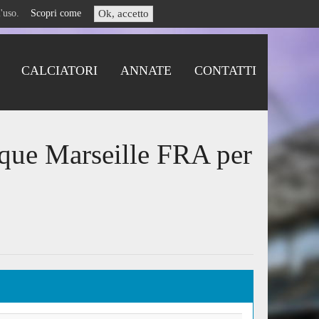
i l'uso.
Scopri come
Ok, accetto
CALCIATORI
ANNATE
CONTATTI
que Marseille FRA per