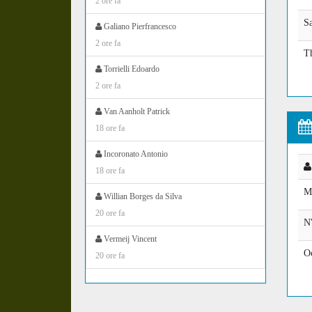
2 ore fa
S
Galiano Pierfrancesco
2 ore fa
T
Torrielli Edoardo
2 ore fa
Van Aanholt Patrick
18 ore fa
Incoronato Antonio
18 ore fa
M
Willian Borges da Silva
20 ore fa
N'
Vermeij Vincent
O
20 ore fa