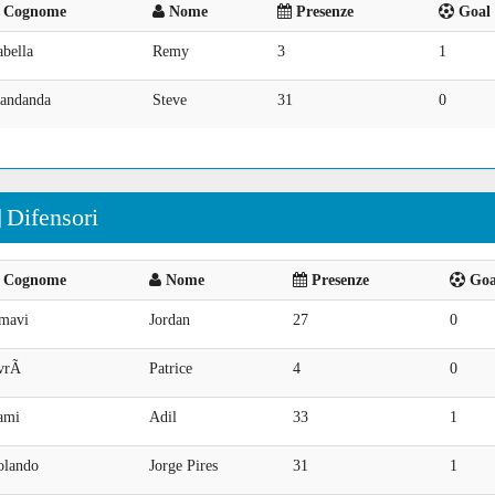
Cognome
Nome
Presenze
Goal 
bella
Remy
3
1
andanda
Steve
31
0
Difensori
Cognome
Nome
Presenze
Goal
mavi
Jordan
27
0
vrÃ
Patrice
4
0
ami
Adil
33
1
olando
Jorge Pires
31
1