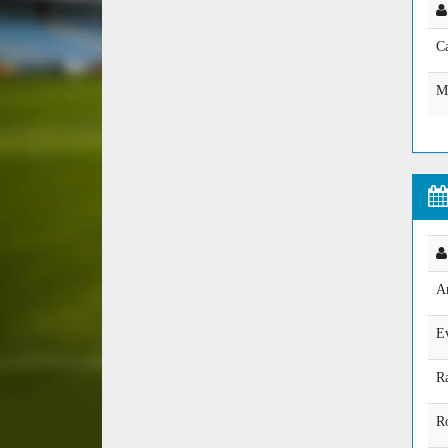
Ca
M
A
E
R
R