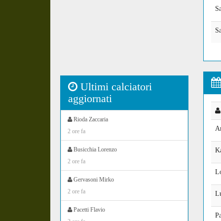
S
Sa
Ultimi calciatori
aggiornati
Rioda Zaccaria
A
2 ore fa
Busicchia Lorenzo
K
2 ore fa
L
Gervasoni Mirko
2 ore fa
L
Pacetti Flavio
P