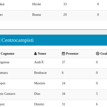
akai
Hiroki
33
0
rr
Bouna
29
0
Centrocampisti
Cognome
Nome
Presenze
Goal 
nguissa
AndrÃ¨
37
0
amara
Boubacar
6
0
opez
Maxime
24
0
uiz Gustavo
Dias
34
5
ayet
Dimitri
31
6