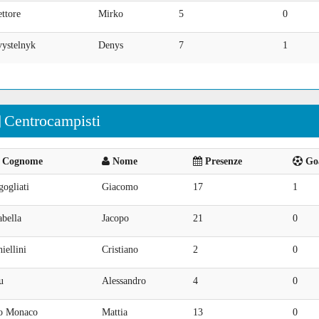
ttore
Mirko
5
0
vystelnyk
Denys
7
1
Centrocampisti
Cognome
Nome
Presenze
Goa
ogliati
Giacomo
17
1
bella
Jacopo
21
0
iellini
Cristiano
2
0
u
Alessandro
4
0
o Monaco
Mattia
13
0