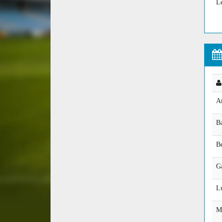
L
A
Ba
Be
G
L
M