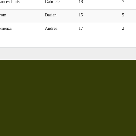
anceschinis
Gabriele
18
7
rom
Darian
15
5
emenza
Andrea
17
2