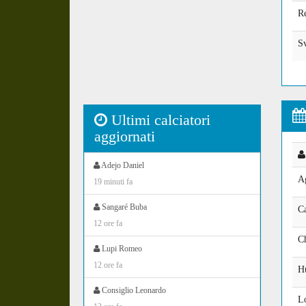
Re
S
Ultimi calciatori
aggiornati
Adejo Daniel
Ag
19 minuti fa
Sangaré Buba
Ca
12 ore fa
Ch
Lupi Romeo
12 ore fa
H
Consiglio Leonardo
L