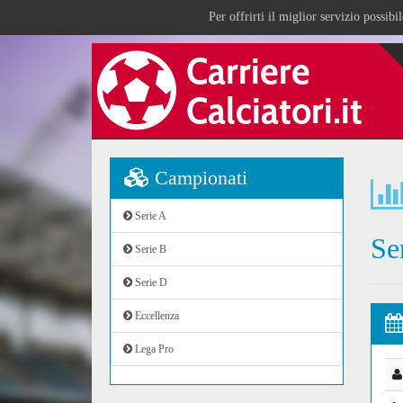
Per offrirti il miglior servizio possib
Campionati
Serie A
Se
Serie B
Serie D
Eccellenza
Lega Pro