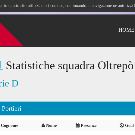
ile, in questo sito utilizziamo i cookies, continuando la navigazione ne autorizz
HOME
Statistiche squadra Oltrepò
rie D
Portieri
Cognome
Nome
Presenze
Goal 