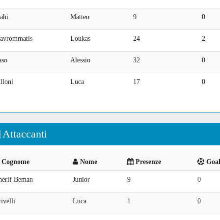
ahi
Matteo
9
0
avrommatis
Loukas
24
2
aso
Alessio
32
0
lloni
Luca
17
0
Attaccanti
Cognome
Nome
Presenze
Goal 
herif Beman
Junior
9
0
ivelli
Luca
1
0