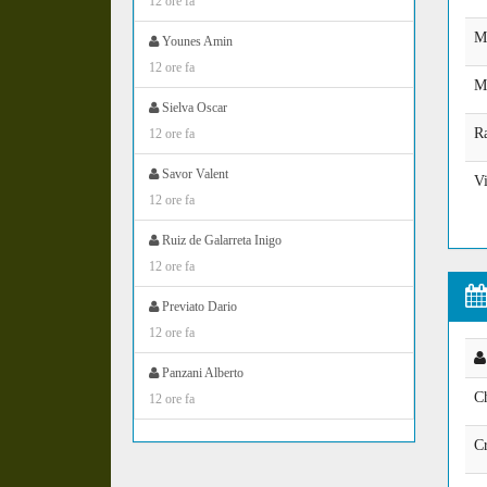
12 ore fa
M
Younes Amin
12 ore fa
M
Sielva Oscar
R
12 ore fa
Savor Valent
Vi
12 ore fa
Ruiz de Galarreta Inigo
12 ore fa
Previato Dario
12 ore fa
Panzani Alberto
C
12 ore fa
Cr