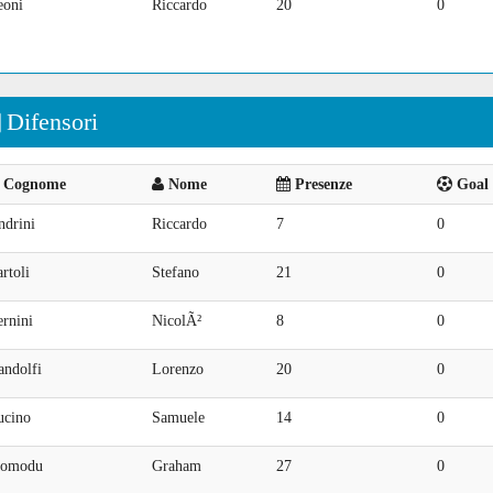
eoni
Riccardo
20
0
Difensori
Cognome
Nome
Presenze
Goal 
ndrini
Riccardo
7
0
rtoli
Stefano
21
0
rnini
NicolÃ²
8
0
andolfi
Lorenzo
20
0
ucino
Samuele
14
0
omodu
Graham
27
0