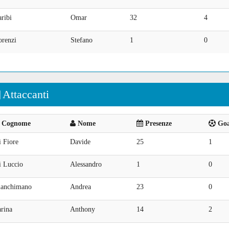
ribi
Omar
32
4
orenzi
Stefano
1
0
Attaccanti
Cognome
Nome
Presenze
Goal
 Fiore
Davide
25
1
i Luccio
Alessandro
1
0
ianchimano
Andrea
23
0
rina
Anthony
14
2