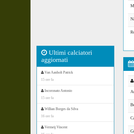
M
Na
Ro
Ultimi calciatori
aggiornati
Van Aanholt Patrick
15 ore fa
Incoronato Antonio
Ar
15 ore fa
B
Willian Borges da Silva
16 ore fa
C
Vermeij Vincent
G