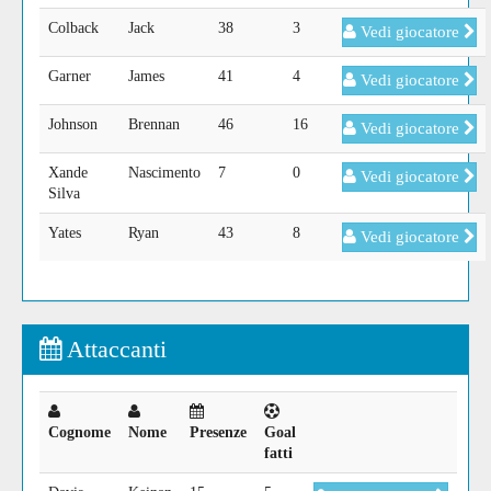
Colback
Jack
38
3
Vedi giocatore
Garner
James
41
4
Vedi giocatore
Johnson
Brennan
46
16
Vedi giocatore
Xande
Nascimento
7
0
Vedi giocatore
Silva
Yates
Ryan
43
8
Vedi giocatore
Attaccanti
Cognome
Nome
Presenze
Goal
fatti