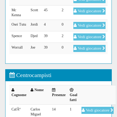
Mc
Scott
45
2
Vedi giocatore
Kenna
Osei Tutu
Jordi
4
0
Vedi giocatore
Spence
Djed
39
2
Vedi giocatore
Worrall
Joe
39
0
Vedi giocatore
Centrocampisti
Nome
Cognome
Presenze
Goal
fatti
CafÃº
Carlos
14
1
Vedi giocatore
Miguel