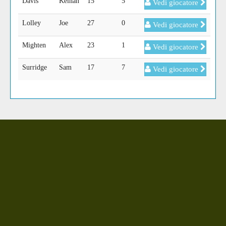
Davis
Keinan
15
5
Vedi giocatore
Lolley
Joe
27
0
Vedi giocatore
Mighten
Alex
23
1
Vedi giocatore
Surridge
Sam
17
7
Vedi giocatore