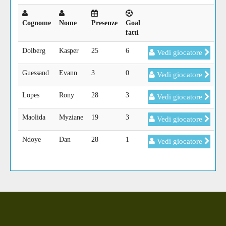
Cognome
Nome
Presenze
Goal
fatti
Dolberg
Kasper
25
6
Vedi giocatore
Guessand
Evann
3
0
Vedi giocatore
Lopes
Rony
28
3
Vedi giocatore
Maolida
Myziane
19
3
Vedi giocatore
Ndoye
Dan
28
1
Vedi giocatore