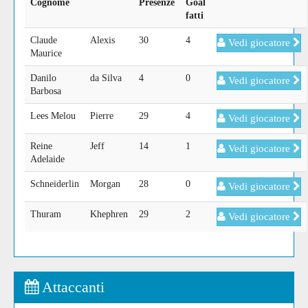
Cognome
Presenze
Goal
fatti
Claude
Alexis
30
4
Vedi giocatore
Maurice
Danilo
da Silva
4
0
Vedi giocatore
Barbosa
Lees Melou
Pierre
29
4
Vedi giocatore
Reine
Jeff
14
1
Vedi giocatore
Adelaide
Schneiderlin
Morgan
28
0
Vedi giocatore
Thuram
Khephren
29
2
Vedi giocatore
Attaccanti