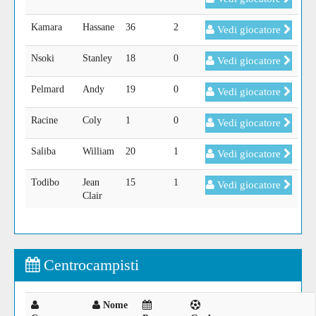
Kamara
Hassane
36
2
Vedi giocatore
Nsoki
Stanley
18
0
Vedi giocatore
Pelmard
Andy
19
0
Vedi giocatore
Racine
Coly
1
0
Vedi giocatore
Saliba
William
20
1
Vedi giocatore
Todibo
Jean
15
1
Vedi giocatore
Clair
Centrocampisti
Nome