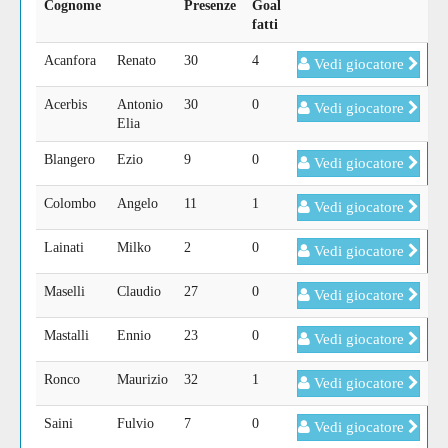
Cognome
Presenze
Goal
fatti
Acanfora
Renato
30
4
Vedi giocatore
Acerbis
Antonio
30
0
Vedi giocatore
Elia
Blangero
Ezio
9
0
Vedi giocatore
Colombo
Angelo
11
1
Vedi giocatore
Lainati
Milko
2
0
Vedi giocatore
Maselli
Claudio
27
0
Vedi giocatore
Mastalli
Ennio
23
0
Vedi giocatore
Ronco
Maurizio
32
1
Vedi giocatore
Saini
Fulvio
7
0
Vedi giocatore