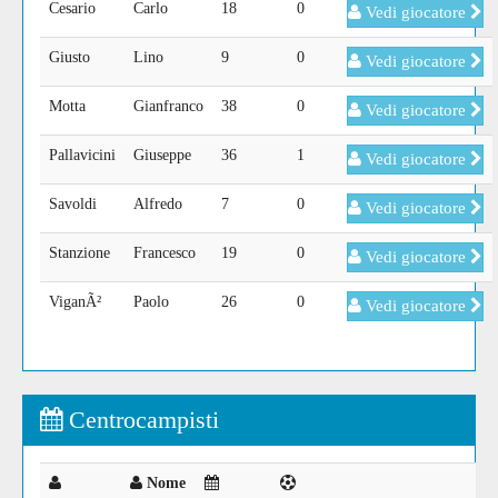
Cesario
Carlo
18
0
Vedi giocatore
Giusto
Lino
9
0
Vedi giocatore
Motta
Gianfranco
38
0
Vedi giocatore
Pallavicini
Giuseppe
36
1
Vedi giocatore
Savoldi
Alfredo
7
0
Vedi giocatore
Stanzione
Francesco
19
0
Vedi giocatore
ViganÃ²
Paolo
26
0
Vedi giocatore
Centrocampisti
Nome