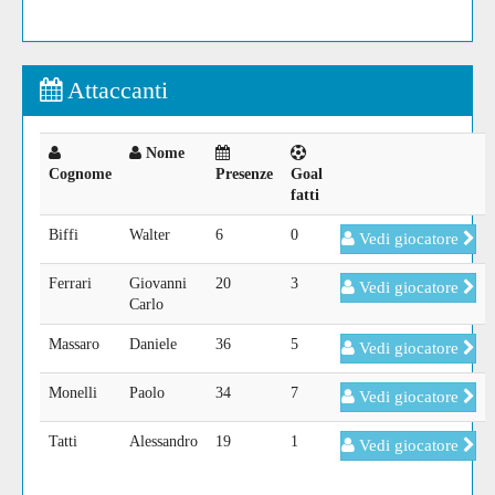
Attaccanti
Nome
Cognome
Presenze
Goal
fatti
Biffi
Walter
6
0
Vedi giocatore
Ferrari
Giovanni
20
3
Vedi giocatore
Carlo
Massaro
Daniele
36
5
Vedi giocatore
Monelli
Paolo
34
7
Vedi giocatore
Tatti
Alessandro
19
1
Vedi giocatore