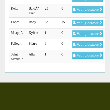
Keita
BaldÃ¨
23
8
Vedi giocatore
Diao
Lopes
Rony
38
15
Vedi giocatore
MbappÃ¨
Kylian
1
0
Vedi giocatore
Pellegri
Pietro
3
0
Vedi giocatore
Saint
Allan
1
0
Vedi giocatore
Maximin