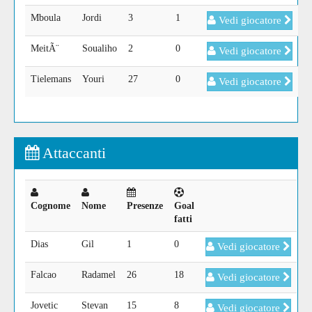
Mboula
Jordi
3
1
Vedi giocatore
MeitÃ¨
Soualiho
2
0
Vedi giocatore
Tielemans
Youri
27
0
Vedi giocatore
Attaccanti
Cognome
Nome
Presenze
Goal
fatti
Dias
Gil
1
0
Vedi giocatore
Falcao
Radamel
26
18
Vedi giocatore
Jovetic
Stevan
15
8
Vedi giocatore