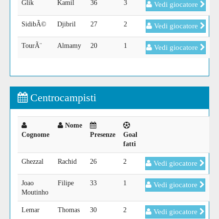
Glik
Kamil
36
3
Vedi giocatore
SidibÃ©
Djibril
27
2
Vedi giocatore
TourÃ¨
Almamy
20
1
Vedi giocatore
Centrocampisti
Nome
Cognome
Presenze
Goal
fatti
Ghezzal
Rachid
26
2
Vedi giocatore
Joao
Filipe
33
1
Vedi giocatore
Moutinho
Lemar
Thomas
30
2
Vedi giocatore