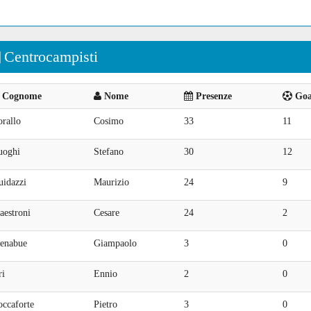
Centrocampisti
Cognome
Nome
Presenze
Goal
rallo
Cosimo
33
11
uoghi
Stefano
30
12
uidazzi
Maurizio
24
9
aestroni
Cesare
24
2
enabue
Giampaolo
3
0
ri
Ennio
2
0
occaforte
Pietro
3
0