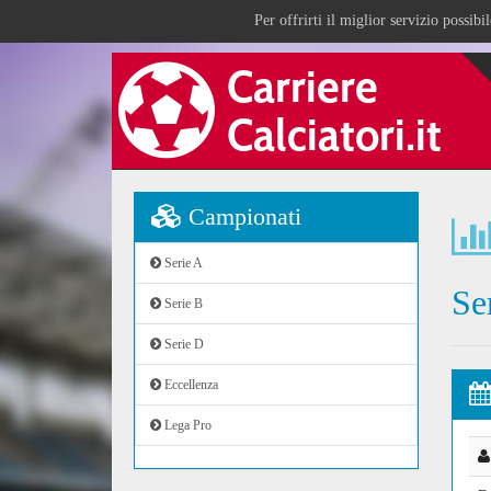
Per offrirti il miglior servizio possib
Campionati
Serie A
Se
Serie B
Serie D
Eccellenza
Lega Pro