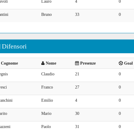
avoli
Lauro
4
0
ntini
Bruno
33
0
Difensori
Cognome
Nome
Presenze
Goal 
egnis
Claudio
21
0
esci
Franco
27
0
anchini
Emilio
4
0
rito
Mario
30
0
azzeni
Paolo
31
0