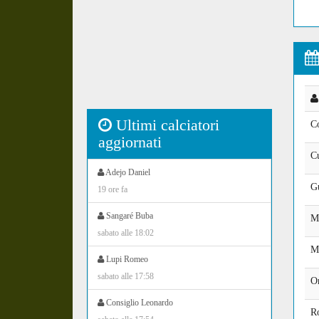
Ultimi calciatori
Co
aggiornati
C
Adejo Daniel
G
19 ore fa
Sangaré Buba
M
sabato alle 18:02
M
Lupi Romeo
sabato alle 17:58
O
Consiglio Leonardo
R