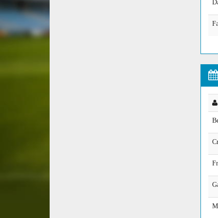
D
Fa
B
Cr
Fr
Ga
M