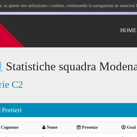
ile, in questo sito utilizziamo i cookies, continuando la navigazione ne autorizz
HOME
Statistiche squadra Modena
rie C2
Portieri
Cognome
Nome
Presenze
Goal 