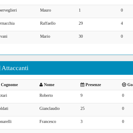
erveglieri
Mauro
1
0
ernacchia
Raffaello
29
4
ivani
Mario
30
0
Attaccanti
Cognome
Nome
Presenze
Goa
tari
Roberto
9
0
ldati
Gianclaudio
25
0
narelli
Francesco
3
0