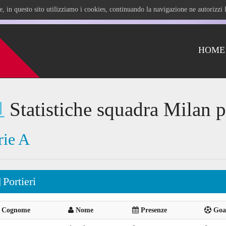
ile, in questo sito utilizziamo i cookies, continuando la navigazione ne autorizz
HOME
Statistiche squadra Milan p
rie A
Portieri
Cognome
Nome
Presenze
Goal