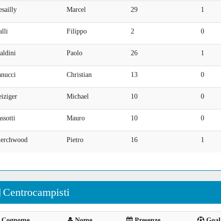
sailly
Marcel
29
1
lli
Filippo
2
0
aldini
Paolo
26
1
anucci
Christian
13
0
iziger
Michael
10
0
ssotti
Mauro
10
0
ierchwood
Pietro
16
1
Centrocampisti
Cognome
Nome
Presenze
Goal 