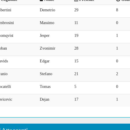
bertini
Demetrio
29
8
mbrosini
Massimo
11
0
lomqvist
Jesper
19
1
oban
Zvonimir
28
1
avids
Edgar
15
0
ranio
Stefano
21
2
catelli
Tomas
5
0
vicevic
Dejan
17
1