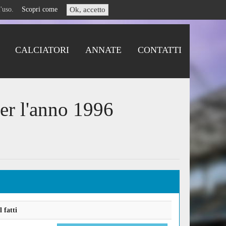
i l'uso.
Scopri come
Ok, accetto
CALCIATORI
ANNATE
CONTATTI
er l'anno 1996
 fatti