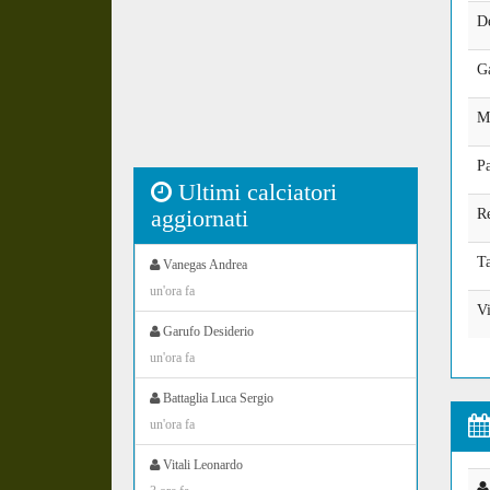
De
Ga
M
P
Ultimi calciatori
aggiornati
Re
Ta
Vanegas Andrea
un'ora fa
V
Garufo Desiderio
un'ora fa
Battaglia Luca Sergio
un'ora fa
Vitali Leonardo