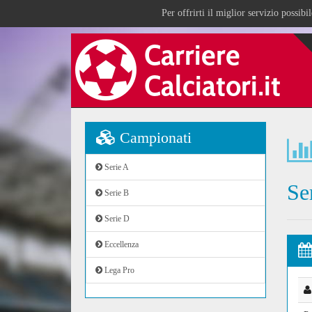
Per offrirti il miglior servizio possib
Campionati
Serie A
Se
Serie B
Serie D
Eccellenza
Lega Pro