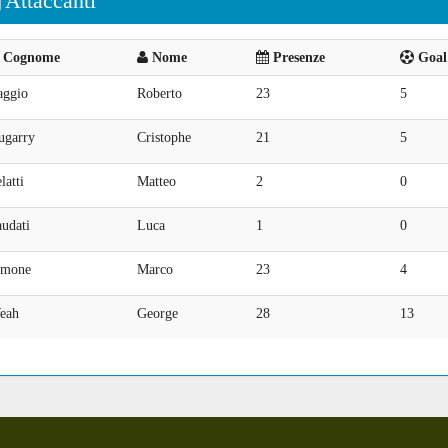
Attaccanti
Cognome
Nome
Presenze
Goal 
aggio
Roberto
23
5
ugarry
Cristophe
21
5
latti
Matteo
2
0
udati
Luca
1
0
imone
Marco
23
4
eah
George
28
13