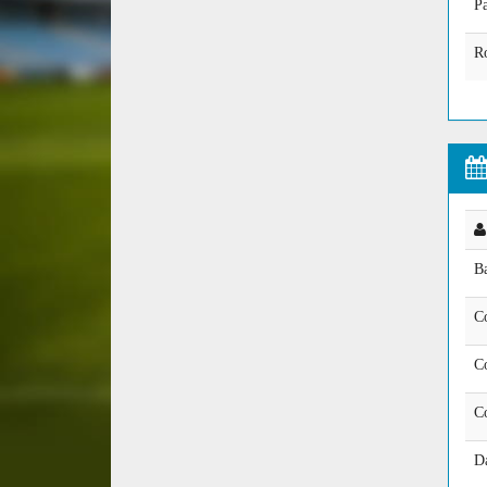
P
Ro
Ba
C
C
Co
D