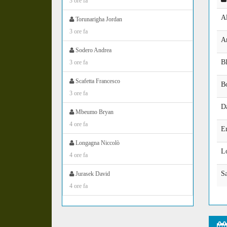
3 ore fa
Al
Torunarigha Jordan
3 ore fa
A
Sodero Andrea
B
3 ore fa
Scafetta Francesco
B
3 ore fa
D
Mbeumo Bryan
4 ore fa
E
Longagna Niccolò
Lo
4 ore fa
Sa
Jurasek David
4 ore fa