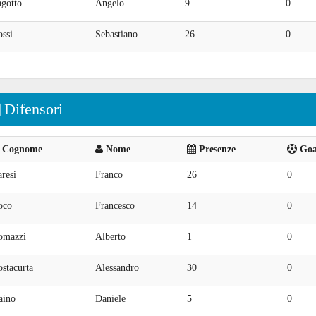
agotto
Angelo
9
0
ssi
Sebastiano
26
0
Difensori
Cognome
Nome
Presenze
Goal
resi
Franco
26
0
oco
Francesco
14
0
omazzi
Alberto
1
0
stacurta
Alessandro
30
0
aino
Daniele
5
0