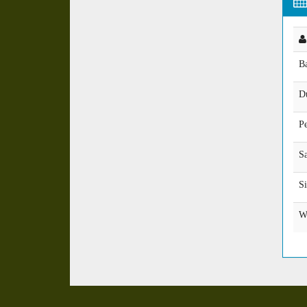
B
D
Pe
Sa
S
W