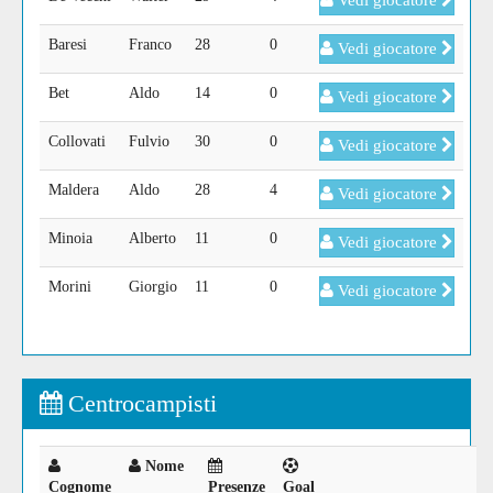
Vedi giocatore
Baresi
Franco
28
0
Vedi giocatore
Bet
Aldo
14
0
Vedi giocatore
Collovati
Fulvio
30
0
Vedi giocatore
Maldera
Aldo
28
4
Vedi giocatore
Minoia
Alberto
11
0
Vedi giocatore
Morini
Giorgio
11
0
Vedi giocatore
Centrocampisti
Nome
Cognome
Presenze
Goal