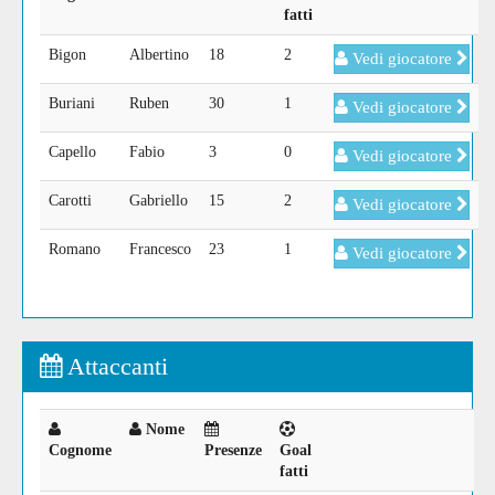
fatti
Bigon
Albertino
18
2
Vedi giocatore
Buriani
Ruben
30
1
Vedi giocatore
Capello
Fabio
3
0
Vedi giocatore
Carotti
Gabriello
15
2
Vedi giocatore
Romano
Francesco
23
1
Vedi giocatore
Attaccanti
Nome
Cognome
Presenze
Goal
fatti