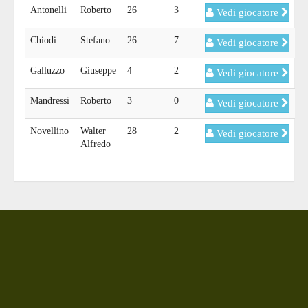
Antonelli
Roberto
26
3
Vedi giocatore
Chiodi
Stefano
26
7
Vedi giocatore
Galluzzo
Giuseppe
4
2
Vedi giocatore
Mandressi
Roberto
3
0
Vedi giocatore
Novellino
Walter
28
2
Vedi giocatore
Alfredo