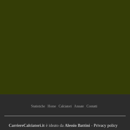
Statistiche
Home
Calciatori
Annate
Contatti
CarriereCalciatori.it
è ideato da
Alessio Battini
-
Privacy policy