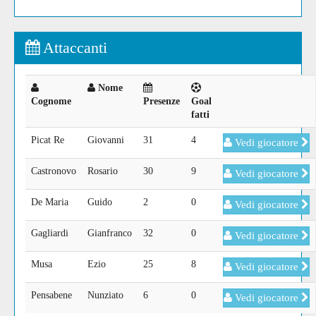
Attaccanti
Nome
Cognome
Presenze
Goal
fatti
Picat Re
Giovanni
31
4
Vedi giocatore
Castronovo
Rosario
30
9
Vedi giocatore
De Maria
Guido
2
0
Vedi giocatore
Gagliardi
Gianfranco
32
0
Vedi giocatore
Musa
Ezio
25
8
Vedi giocatore
Pensabene
Nunziato
6
0
Vedi giocatore