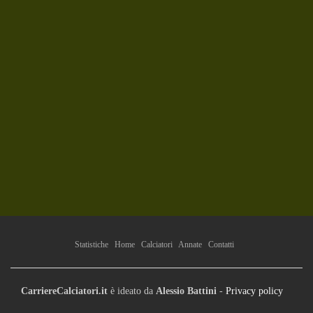
Statistiche
Home
Calciatori
Annate
Contatti
CarriereCalciatori.it
è ideato da
Alessio Battini
-
Privacy policy