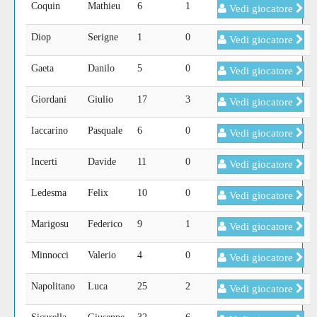
Coquin
Mathieu
6
1
Vedi giocatore
Diop
Serigne
1
0
Vedi giocatore
Gaeta
Danilo
5
0
Vedi giocatore
Giordani
Giulio
17
3
Vedi giocatore
Iaccarino
Pasquale
6
0
Vedi giocatore
Incerti
Davide
11
0
Vedi giocatore
Ledesma
Felix
10
0
Vedi giocatore
Marigosu
Federico
9
1
Vedi giocatore
Minnocci
Valerio
4
0
Vedi giocatore
Napolitano
Luca
25
2
Vedi giocatore