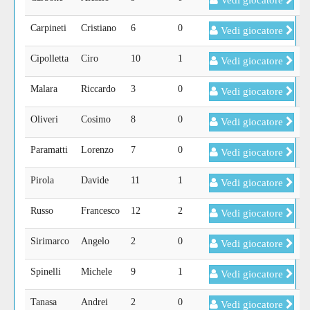
Vedi giocatore
Carpineti
Cristiano
6
0
Vedi giocatore
Cipolletta
Ciro
10
1
Vedi giocatore
Malara
Riccardo
3
0
Vedi giocatore
Oliveri
Cosimo
8
0
Vedi giocatore
Paramatti
Lorenzo
7
0
Vedi giocatore
Pirola
Davide
11
1
Vedi giocatore
Russo
Francesco
12
2
Vedi giocatore
Sirimarco
Angelo
2
0
Vedi giocatore
Spinelli
Michele
9
1
Vedi giocatore
Tanasa
Andrei
2
0
Vedi giocatore