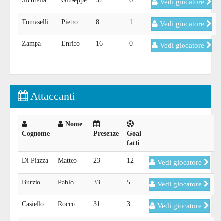
Sicurella
Giuseppe
32
6
Vedi giocatore
Tomaselli
Pietro
8
1
Vedi giocatore
Zampa
Enrico
16
0
Vedi giocatore
Attaccanti
Nome
Cognome
Presenze
Goal
fatti
Di Piazza
Matteo
23
12
Vedi giocatore
Burzio
Pablo
33
5
Vedi giocatore
Casiello
Rocco
31
3
Vedi giocatore