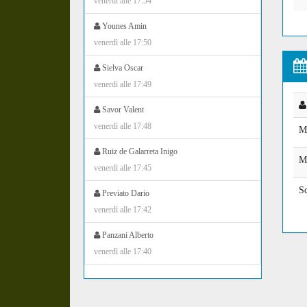
venerdì alle 17:54
Younes Amin
venerdì alle 17:50
Sielva Oscar
venerdì alle 17:49
Savor Valent
venerdì alle 17:48
M
Ruiz de Galarreta Inigo
M
venerdì alle 17:45
Sc
Previato Dario
venerdì alle 17:42
Panzani Alberto
venerdì alle 17:40