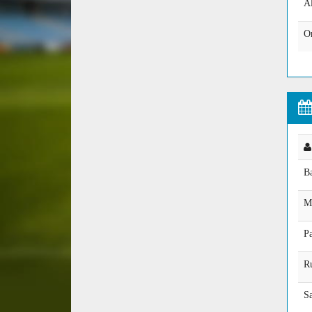
Al
O
Ba
M
Pa
Ru
S