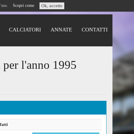
i l'uso.
Scopri come
Ok, accetto
CALCIATORI
ANNATE
CONTATTI
 per l'anno 1995
fatti