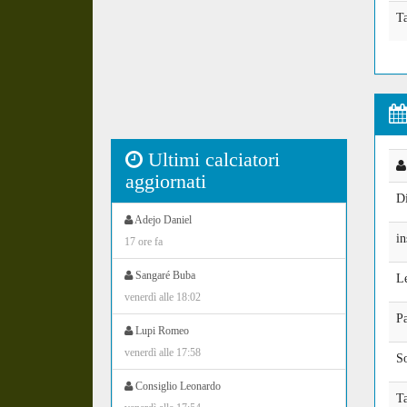
T
Ultimi calciatori
aggiornati
D
Adejo Daniel
in
17 ore fa
Sangaré Buba
L
venerdì alle 18:02
Pa
Lupi Romeo
venerdì alle 17:58
S
Consiglio Leonardo
Ta