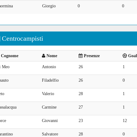
aormina
Giorgio
0
0
Centrocampisti
Cognome
Nome
Presenze
Goal 
i Meo
Antonio
26
1
sauto
Filadelfio
26
0
eto
Valerio
28
1
ssalacqua
Carmine
27
1
orce
Giovanni
23
12
rantino
Salvatore
28
0