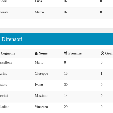
idori
Luca
16
0
norati
Marco
16
0
Difensori
Cognome
Nome
Presenze
Goal 
rcellona
Mario
8
0
arino
Giuseppe
15
1
store
Ivano
30
0
scitti
Massimo
14
0
aladino
Vincenzo
29
0