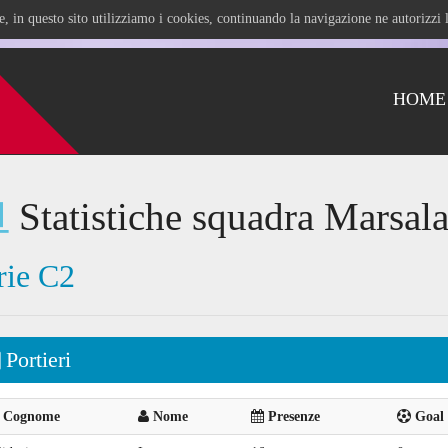
ile, in questo sito utilizziamo i cookies, continuando la navigazione ne autorizz
HOME
Statistiche squadra Marsala
rie C2
Portieri
Cognome
Nome
Presenze
Goal 