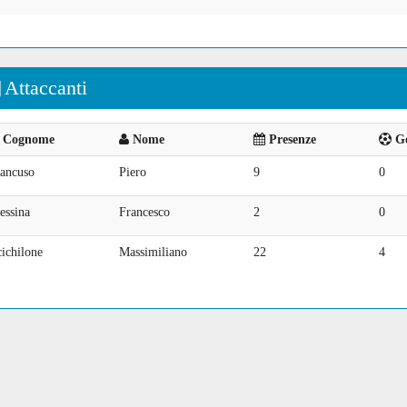
Attaccanti
Cognome
Nome
Presenze
Go
ancuso
Piero
9
0
essina
Francesco
2
0
ichilone
Massimiliano
22
4