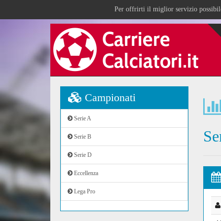
Per offrirti il miglior servizio possib
Campionati
Serie A
Se
Serie B
Serie D
Eccellenza
Lega Pro