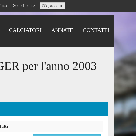
i l'uso.
Scopri come
Ok, accetto
CALCIATORI
ANNATE
CONTATTI
GER per l'anno 2003
fatti