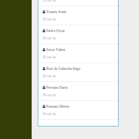
20 ore fa
Younes Amin
20 ore fa
Sielva Oscar
20 ore fa
Savor Valent
20 ore fa
Ruiz de Galarreta Inigo
20 ore fa
Previato Dario
20 ore fa
Panzani Alberto
20 ore fa