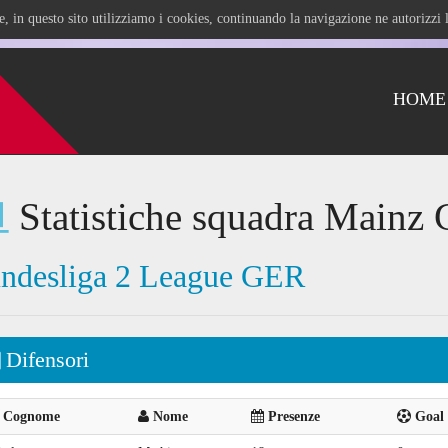
ile, in questo sito utilizziamo i cookies, continuando la navigazione ne autorizz
HOME
Statistiche squadra Mainz 
ndesliga 2 League GER
Difensori
Cognome
Nome
Presenze
Goal 