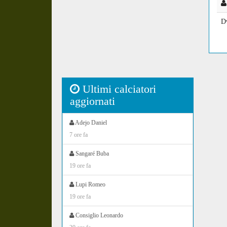
D
Ultimi calciatori
aggiornati
Adejo Daniel
7 ore fa
Sangaré Buba
19 ore fa
Lupi Romeo
19 ore fa
Consiglio Leonardo