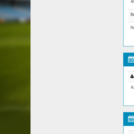
A
Bu
Ne
A