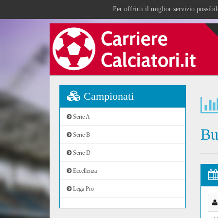
Per offrirti il miglior servizio possib
Campionati
Serie A
Bu
Serie B
Serie D
Eccellenza
Lega Pro