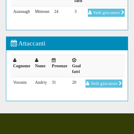
fatti
Azaouagh
Mimoun
24
3
Vedi giocatore
Attaccanti
Cognome
Nome
Presenze
Goal
fatti
Voronin
Andriy
31
20
Vedi giocatore