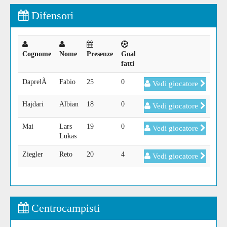
Difensori
Cognome
Nome
Presenze
Goal
fatti
DaprelÃ
Fabio
25
0
Vedi giocatore
Hajdari
Albian
18
0
Vedi giocatore
Mai
Lars
19
0
Vedi giocatore
Lukas
Ziegler
Reto
20
4
Vedi giocatore
Centrocampisti