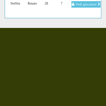
Steffen
Renato
28
7
Vedi giocatore