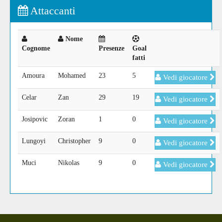
Attaccanti
Nome
Cognome
Presenze
Goal
fatti
Amoura
Mohamed
23
5
Vedi giocatore
Celar
Zan
29
19
Vedi giocatore
Josipovic
Zoran
1
0
Vedi giocatore
Lungoyi
Christopher
9
0
Vedi giocatore
Muci
Nikolas
9
0
Vedi giocatore