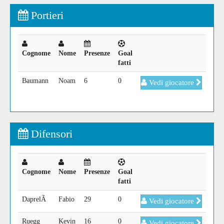
Portieri
Cognome
Nome
Presenze
Goal
fatti
Baumann
Noam
6
0
Vedi giocatore
Difensori
Cognome
Nome
Presenze
Goal
fatti
DaprelÃ
Fabio
29
0
Vedi giocatore
Ruegg
Kevin
16
0
Vedi giocatore