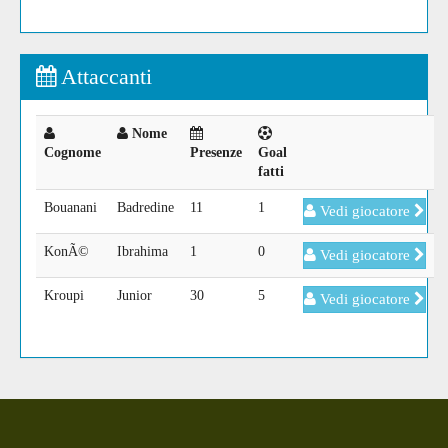
Attaccanti
Nome
Cognome
Presenze
Goal
fatti
Bouanani
Badredine
11
1
Vedi giocatore
KonÃ©
Ibrahima
1
0
Vedi giocatore
Kroupi
Junior
30
5
Vedi giocatore