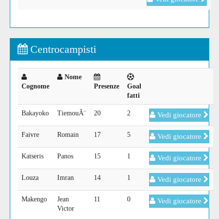
Centrocampisti
Nome
Cognome
Presenze
Goal
fatti
Bakayoko
TiemouÃ¨
20
2
Vedi giocatore
Faivre
Romain
17
5
Vedi giocatore
Katseris
Panos
15
1
Vedi giocatore
Louza
Imran
14
1
Vedi giocatore
Makengo
Jean
11
0
Vedi giocatore
Victor