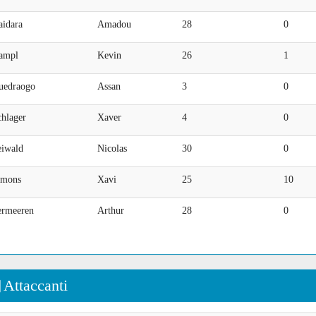
aidara
Amadou
28
0
ampl
Kevin
26
1
uedraogo
Assan
3
0
chlager
Xaver
4
0
eiwald
Nicolas
30
0
imons
Xavi
25
10
ermeeren
Arthur
28
0
Attaccanti