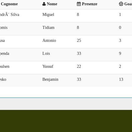
Cognome
Nome
Presenze
Goal
ndrÃ¨ Silva
Miguel
8
1
omis
Tidiam
8
0
usa
Antonio
25
3
penda
Lois
33
9
oulsen
Yussuf
22
2
esko
Benjamin
33
13