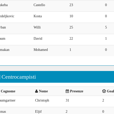
ukeba
Castello
23
0
edeljkovic
Kosta
10
0
rban
Willi
25
5
aum
David
22
1
imakan
Mohamed
1
0
Centrocampisti
Cognome
Nome
Presenze
Goal 
aumgartner
Christoph
31
2
lmas
Eljif
2
0