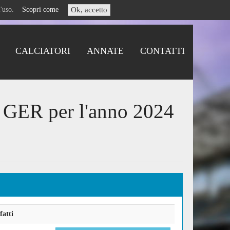
i l'uso.
Scopri come
Ok, accetto
CALCIATORI
ANNATE
CONTATTI
g GER per l'anno 2024
fatti