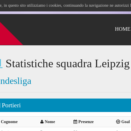
ile, in questo sito utilizziamo i cookies, continuando la navigazione ne autorizz
HOME
Statistiche squadra Leipzi
ndesliga
Portieri
Cognome
Nome
Presenze
Goal 