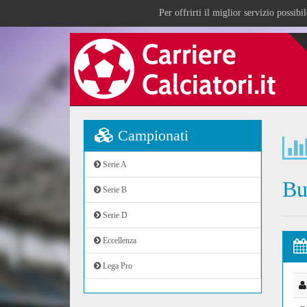
Per offrirti il miglior servizio possib
Campionati
Serie A
Bu
Serie B
Serie D
Eccellenza
Lega Pro