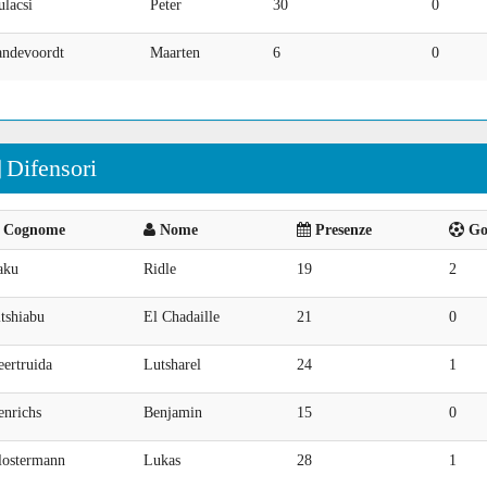
lacsi
Peter
30
0
andevoordt
Maarten
6
0
Difensori
Cognome
Nome
Presenze
Goa
aku
Ridle
19
2
tshiabu
El Chadaille
21
0
ertruida
Lutsharel
24
1
enrichs
Benjamin
15
0
lostermann
Lukas
28
1