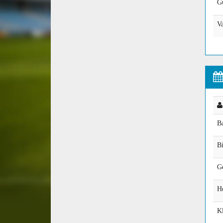
Gu
V
B
Bi
Ge
H
K