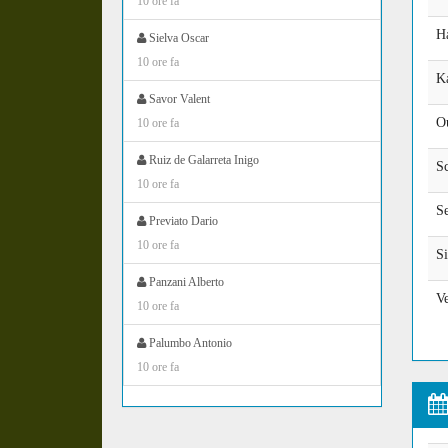
10 ore fa
H
Sielva Oscar
10 ore fa
K
Savor Valent
O
10 ore fa
Ruiz de Galarreta Inigo
S
10 ore fa
S
Previato Dario
10 ore fa
S
Panzani Alberto
V
10 ore fa
Palumbo Antonio
10 ore fa