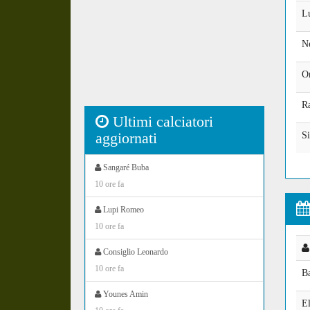
L
N
O
R
Ultimi calciatori
aggiornati
S
Sangaré Buba
10 ore fa
Lupi Romeo
10 ore fa
Consiglio Leonardo
10 ore fa
B
Younes Amin
E