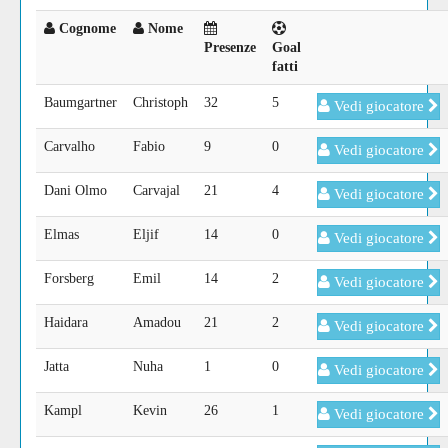
Cognome
Nome
Presenze
Goal
fatti
Baumgartner
Christoph
32
5
Vedi giocatore
Carvalho
Fabio
9
0
Vedi giocatore
Dani Olmo
Carvajal
21
4
Vedi giocatore
Elmas
Eljif
14
0
Vedi giocatore
Forsberg
Emil
14
2
Vedi giocatore
Haidara
Amadou
21
2
Vedi giocatore
Jatta
Nuha
1
0
Vedi giocatore
Kampl
Kevin
26
1
Vedi giocatore