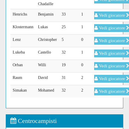
Chadaille
Henrichs
Benjamin
33
1
Vedi giocatore
Klostermann
Lukas
25
1
Vedi giocatore
Lenz
Christopher
5
0
Vedi giocatore
Lukeba
Castello
32
1
Vedi giocatore
Orban
Willi
19
0
Vedi giocatore
Raum
David
31
2
Vedi giocatore
Simakan
Mohamed
32
2
Vedi giocatore
Centrocampisti