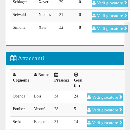
Schlager
Xaver
29
0
Vedi giocatore
Seiwald
Nicolas
21
0
Vedi giocatore
Simons
Xavi
32
8
Vedi giocatore
Attaccanti
Nome
Cognome
Presenze
Goal
fatti
Openda
Lois
34
24
Vedi giocatore
Poulsen
Yussuf
28
5
Vedi giocatore
Sesko
Benjamin
31
14
Vedi giocatore