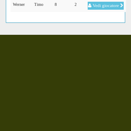
Werner
Timo
8
2
Vedi giocatore