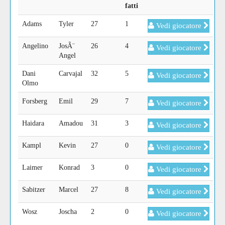
fatti
Adams
Tyler
27
1
Vedi giocatore
Angelino
JosÃ¨
26
4
Vedi giocatore
Angel
Dani
Carvajal
32
5
Vedi giocatore
Olmo
Forsberg
Emil
29
7
Vedi giocatore
Haidara
Amadou
31
3
Vedi giocatore
Kampl
Kevin
27
0
Vedi giocatore
Laimer
Konrad
3
0
Vedi giocatore
Sabitzer
Marcel
27
8
Vedi giocatore
Wosz
Joscha
2
0
Vedi giocatore