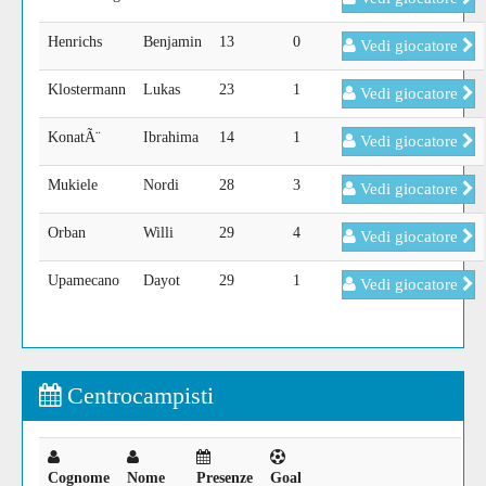
Henrichs
Benjamin
13
0
Vedi giocatore
Klostermann
Lukas
23
1
Vedi giocatore
KonatÃ¨
Ibrahima
14
1
Vedi giocatore
Mukiele
Nordi
28
3
Vedi giocatore
Orban
Willi
29
4
Vedi giocatore
Upamecano
Dayot
29
1
Vedi giocatore
Centrocampisti
Cognome
Nome
Presenze
Goal