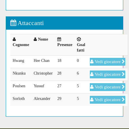
Attaccanti
Nome
Cognome
Presenze
Goal
fatti
Hwang
Hee Chan
18
0
Vedi giocatore
Nkunku
Christopher
28
6
Vedi giocatore
Poulsen
Yussuf
27
5
Vedi giocatore
Sorloth
Alexander
29
5
Vedi giocatore