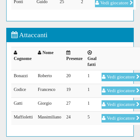
Ponti
Guido
25
2
Vedi giocatore
Attaccanti
Nome
Cognome
Presenze
Goal
fatti
Bonazzi
Roberto
20
1
Vedi giocatore
Codice
Francesco
19
1
Vedi giocatore
Gatti
Giorgio
27
1
Vedi giocatore
Maffioletti
Massimiliano
24
5
Vedi giocatore