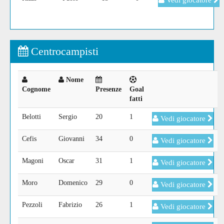
Vedi giocatore
Centrocampisti
Nome
Cognome
Presenze
Goal
fatti
Belotti
Sergio
20
1
Vedi giocatore
Cefis
Giovanni
34
0
Vedi giocatore
Magoni
Oscar
31
1
Vedi giocatore
Moro
Domenico
29
0
Vedi giocatore
Pezzoli
Fabrizio
26
1
Vedi giocatore