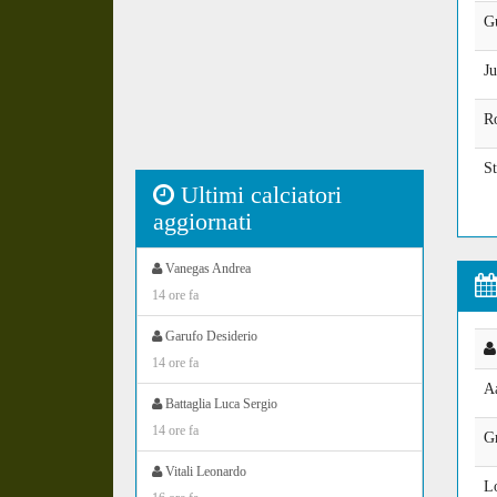
G
Ju
R
St
Ultimi calciatori
aggiornati
Vanegas Andrea
14 ore fa
Garufo Desiderio
14 ore fa
A
Battaglia Luca Sergio
14 ore fa
G
Vitali Leonardo
L