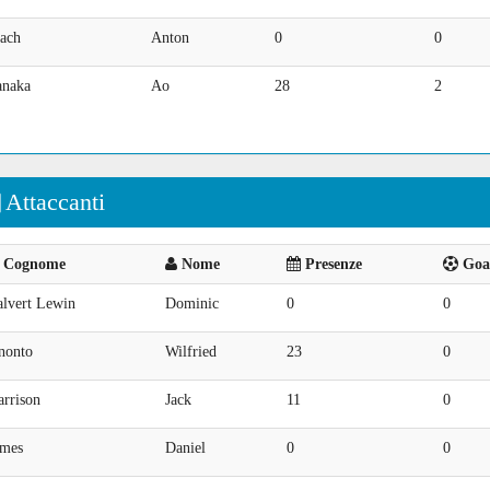
tach
Anton
0
0
anaka
Ao
28
2
Attaccanti
Cognome
Nome
Presenze
Goal
alvert Lewin
Dominic
0
0
nonto
Wilfried
23
0
arrison
Jack
11
0
ames
Daniel
0
0