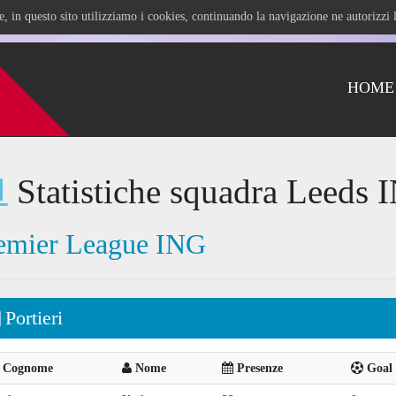
ile, in questo sito utilizziamo i cookies, continuando la navigazione ne autorizz
HOME
Statistiche squadra Leeds 
emier League ING
Portieri
Cognome
Nome
Presenze
Goal 