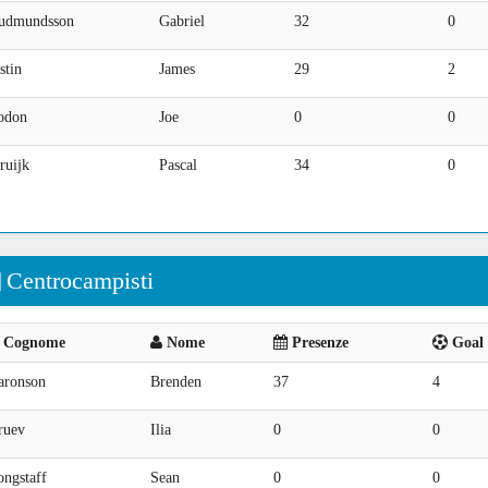
udmundsson
Gabriel
32
0
stin
James
29
2
odon
Joe
0
0
ruijk
Pascal
34
0
Centrocampisti
Cognome
Nome
Presenze
Goal 
aronson
Brenden
37
4
ruev
Ilia
0
0
ongstaff
Sean
0
0