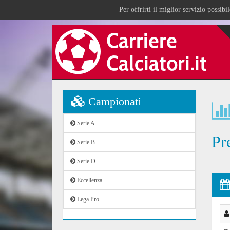
Per offrirti il miglior servizio possib
Campionati
Serie A
Pr
Serie B
Serie D
Eccellenza
Lega Pro