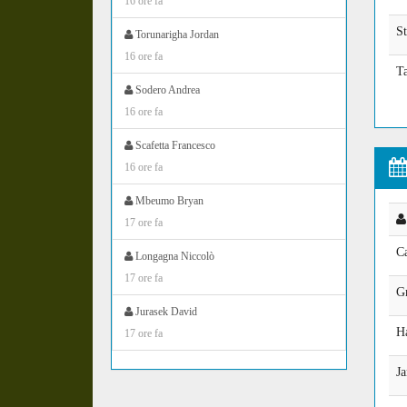
16 ore fa
S
Torunarigha Jordan
16 ore fa
T
Sodero Andrea
16 ore fa
Scafetta Francesco
16 ore fa
Mbeumo Bryan
17 ore fa
C
Longagna Niccolò
17 ore fa
G
Jurasek David
H
17 ore fa
J