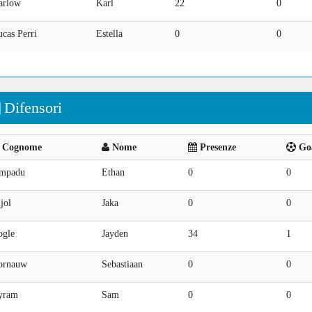
arlow
Karl
22
0
cas Perri
Estella
0
0
Difensori
Cognome
Nome
Presenze
Goa
mpadu
Ethan
0
0
jol
Jaka
0
0
ogle
Jayden
34
1
ornauw
Sebastiaan
0
0
yram
Sam
0
0