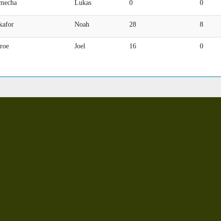
mecha
Lukas
0
0
kafor
Noah
28
8
roe
Joel
16
0