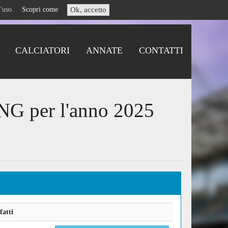
i l'uso.
Scopri come
Ok, accetto
CALCIATORI
ANNATE
CONTATTI
ING per l'anno 2025
fatti