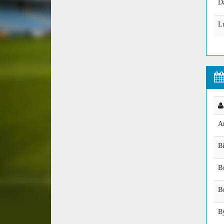
D
Lu
A
Bi
B
B
B