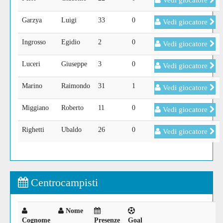
Vedi giocatore
Garzya
Luigi
33
0
Vedi giocatore
Ingrosso
Egidio
2
0
Vedi giocatore
Luceri
Giuseppe
3
0
Vedi giocatore
Marino
Raimondo
31
1
Vedi giocatore
Miggiano
Roberto
11
0
Vedi giocatore
Righetti
Ubaldo
26
0
Vedi giocatore
Centrocampisti
Nome
Cognome
Presenze
Goal