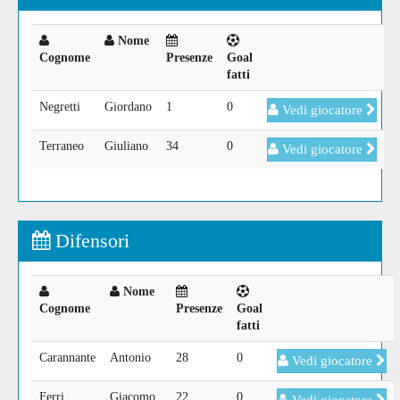
Nome
Cognome
Presenze
Goal
fatti
Negretti
Giordano
1
0
Vedi giocatore
Terraneo
Giuliano
34
0
Vedi giocatore
Difensori
Nome
Cognome
Presenze
Goal
fatti
Carannante
Antonio
28
0
Vedi giocatore
Ferri
Giacomo
22
0