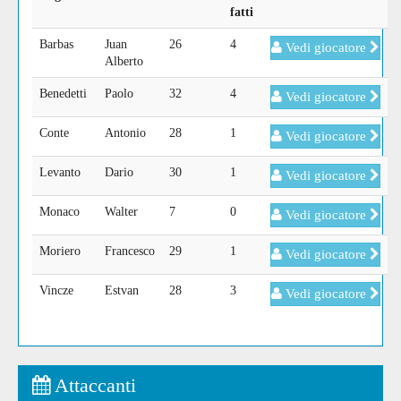
fatti
Barbas
Juan
26
4
Vedi giocatore
Alberto
Benedetti
Paolo
32
4
Vedi giocatore
Conte
Antonio
28
1
Vedi giocatore
Levanto
Dario
30
1
Vedi giocatore
Monaco
Walter
7
0
Vedi giocatore
Moriero
Francesco
29
1
Vedi giocatore
Vincze
Estvan
28
3
Vedi giocatore
Attaccanti