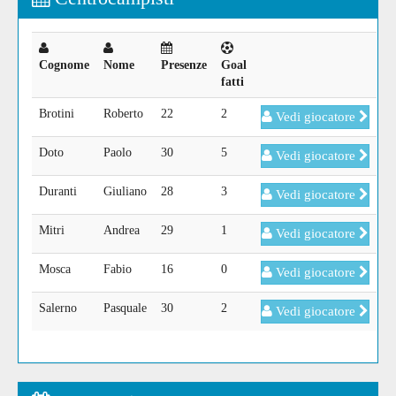
Cognome
Nome
Presenze
Goal
fatti
Brotini
Roberto
22
2
Vedi giocatore
Doto
Paolo
30
5
Vedi giocatore
Duranti
Giuliano
28
3
Vedi giocatore
Mitri
Andrea
29
1
Vedi giocatore
Mosca
Fabio
16
0
Vedi giocatore
Salerno
Pasquale
30
2
Vedi giocatore