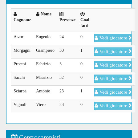
Nome
Cognome
Presenze
Goal
fatti
Atzori
Eugenio
24
0
Vedi giocatore
Morgagni
Giampiero
30
1
Vedi giocatore
Procesi
Fabrizio
3
0
Vedi giocatore
Sacchi
Maurizio
32
0
Vedi giocatore
Sciarpa
Antonio
23
1
Vedi giocatore
Vignoli
Viero
23
0
Vedi giocatore
Centrocampisti