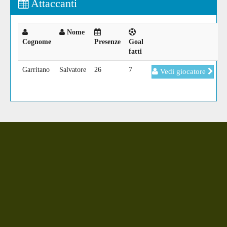
Attaccanti
Nome
Cognome
Presenze
Goal
fatti
Garritano
Salvatore
26
7
Vedi giocatore