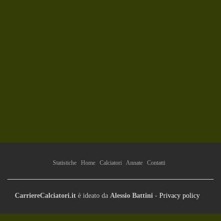
Statistiche
Home
Calciatori
Annate
Contatti
CarriereCalciatori.it
è ideato da
Alessio Battini
-
Privacy policy