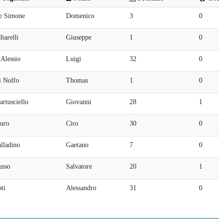
e Simone
Domenico
3
0
barelli
Giuseppe
1
0
Alessio
Luigi
32
0
i Nolfo
Thomas
1
0
rtusciello
Giovanni
28
1
uro
Ciro
30
0
lladino
Gaetano
7
0
usso
Salvatore
20
1
ti
Alessandro
31
0