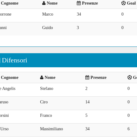
Cognome
Nome
Presenze
Goal 
orrone
Marco
34
0
anni
Guido
3
0
Difensori
Cognome
Nome
Presenze
Go
e Angelis
Stefano
2
0
aruso
Ciro
14
0
rsini
Franco
5
0
'Urso
Massimiliano
34
6