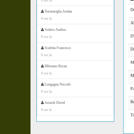
9 ore fa
D
Torunarigha Jordan
9 ore fa
Al
Sodero Andrea
D'
9 ore fa
Scafetta Francesco
D
9 ore fa
Ma
Mbeumo Bryan
9 ore fa
M
Longagna Niccolò
Pa
9 ore fa
R
Jurasek David
9 ore fa
To