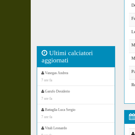
D
Fe
L
M
Ultimi calciatori
M
aggiornati
Pa
Vanegas Andrea
7 ore fa
R
Garufo Desiderio
7 ore fa
Battaglia Luca Sergio
7 ore fa
Vitali Leonardo