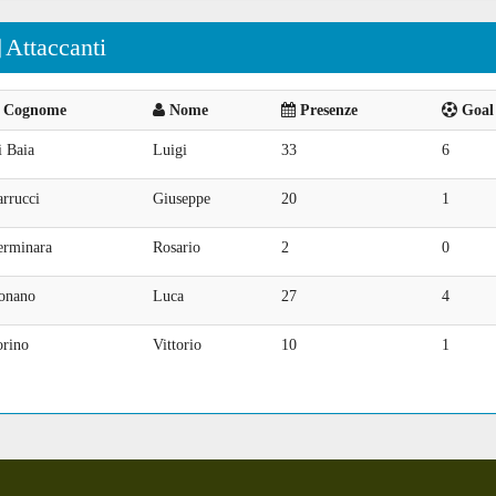
Attaccanti
Cognome
Nome
Presenze
Goal 
i Baia
Luigi
33
6
rrucci
Giuseppe
20
1
erminara
Rosario
2
0
onano
Luca
27
4
orino
Vittorio
10
1