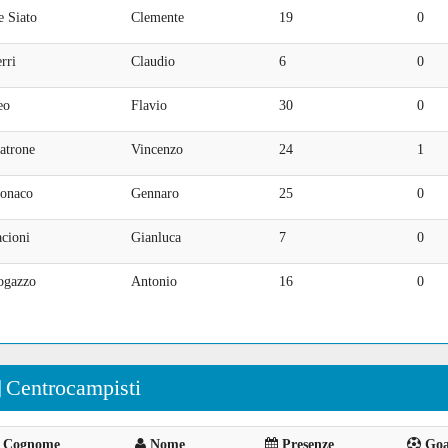
e Siato
Clemente
19
0
rri
Claudio
6
0
eo
Flavio
30
0
atrone
Vincenzo
24
1
onaco
Gennaro
25
0
cioni
Gianluca
7
0
ogazzo
Antonio
16
0
Centrocampisti
Cognome
Nome
Presenze
Goal