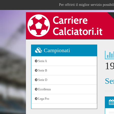
Per offrirti il miglior servizio possib
Campionati
Serie A
1
Serie B
Se
Serie D
Eccellenza
Lega Pro