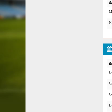
M
N
D
C
Co
D