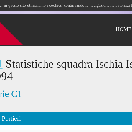
ile, in questo sito utilizziamo i cookies, continuando la navigazione ne autorizz
HOME
Statistiche squadra Ischia I
994
rie C1
Portieri