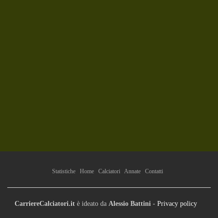
Statistiche
Home
Calciatori
Annate
Contatti
CarriereCalciatori.it
è ideato da
Alessio Battini
-
Privacy policy