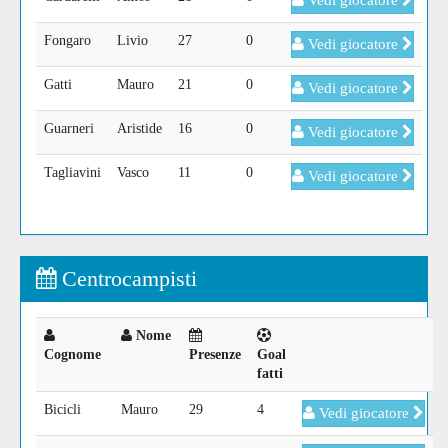
Vedi giocatore
Fongaro
Livio
27
0
Vedi giocatore
Gatti
Mauro
21
0
Vedi giocatore
Guarneri
Aristide
16
0
Vedi giocatore
Tagliavini
Vasco
11
0
Vedi giocatore
Centrocampisti
Nome
Cognome
Presenze
Goal
fatti
Bicicli
Mauro
29
4
Vedi giocatore