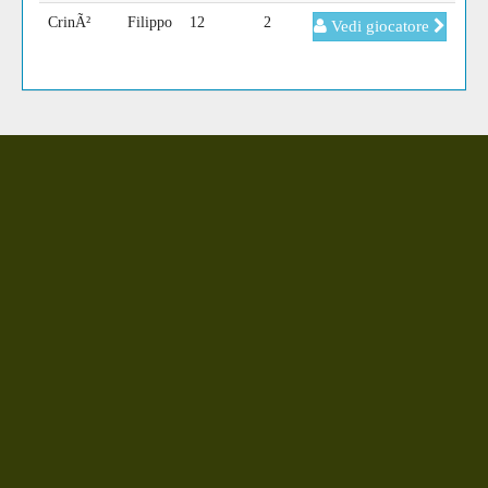
CrinÃ²
Filippo
12
2
Vedi giocatore