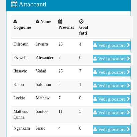
Attaccanti
Nome
Cognome
Presenze
Goal
fatti
Dilrosun
Javairo
23
4
Vedi giocatore
Esswein
Alexander
7
0
Vedi giocatore
Ibisevic
Vedad
25
7
Vedi giocatore
Kalou
Salomon
5
1
Vedi giocatore
Leckie
Mathew
7
0
Vedi giocatore
Matheus
Santos
11
5
Vedi giocatore
Cunha
Ngankam
Jessic
4
0
Vedi giocatore