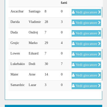
fatti
Ascacibar
Santiago
8
0
Vedi giocatore
Darida
Vladimir
28
3
Vedi giocatore
Duda
Ondrej
7
0
Vedi giocatore
Grujic
Marko
29
4
Vedi giocatore
Lowen
Eduard
7
0
Vedi giocatore
Lukebakio
Dodi
30
7
Vedi giocatore
Maier
Arne
14
0
Vedi giocatore
Samardzic
Lazar
3
0
Vedi giocatore