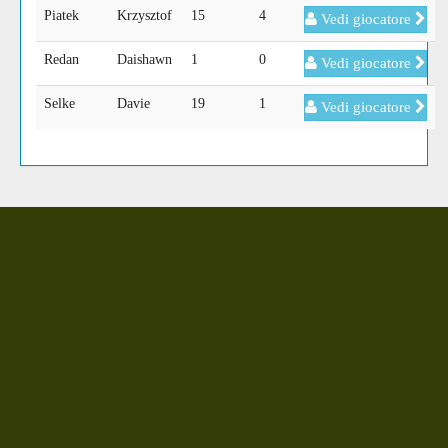
Piatek
Krzysztof
15
4
Vedi giocatore
Redan
Daishawn
1
0
Vedi giocatore
Selke
Davie
19
1
Vedi giocatore