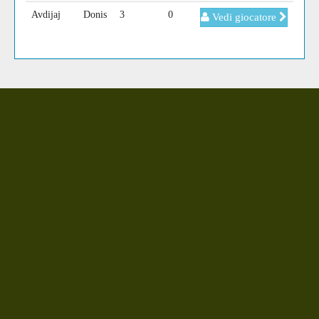
Avdijaj
Donis
3
0
Vedi giocatore