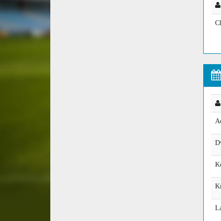
C
A
D
K
K
L