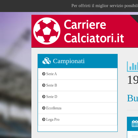
Per offrirti il miglior servizio possib
Campionati
Serie A
1
Serie B
Bu
Serie D
Eccellenza
Lega Pro