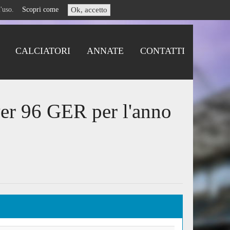
i l'uso.
Scopri come
Ok, accetto
CALCIATORI
ANNATE
CONTATTI
er 96 GER per l'anno