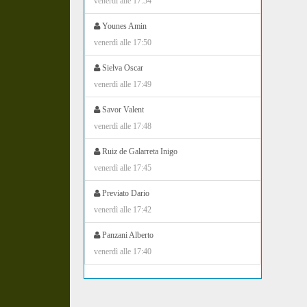
venerdì alle 17:54
Younes Amin
venerdì alle 17:50
Sielva Oscar
venerdì alle 17:49
Savor Valent
venerdì alle 17:48
Ruiz de Galarreta Inigo
venerdì alle 17:45
Previato Dario
venerdì alle 17:42
Panzani Alberto
venerdì alle 17:40