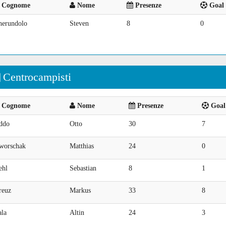
Cognome
Nome
Presenze
Goal 
herundolo
Steven
8
0
Centrocampisti
Cognome
Nome
Presenze
Goal 
ddo
Otto
30
7
worschak
Matthias
24
0
ehl
Sebastian
8
1
reuz
Markus
33
8
ala
Altin
24
3