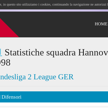
ile, in questo sito utilizziamo i cookies, continuando la navigazione ne autorizz
HOME
Statistiche squadra Hannov
998
ndesliga 2 League GER
Difensori