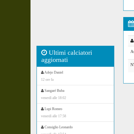
Ultimi calciatori
A
aggiornati
N
Adejo Daniel
12 ore fa
Sangaré Buba
venerdì alle 18:02
Lupi Romeo
venerdì alle 17:58
Consiglio Leonardo