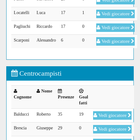
Vedi giocatore
Locatelli
Luca
17
1
Vedi giocatore
Pagliuchi
Riccardo
17
0
Vedi giocatore
Scarponi
Alessandro
6
0
Vedi giocatore
Centrocampisti
Nome
Cognome
Presenze
Goal
fatti
Balducci
Roberto
35
19
Vedi giocatore
Brescia
Giuseppe
29
0
Vedi giocatore