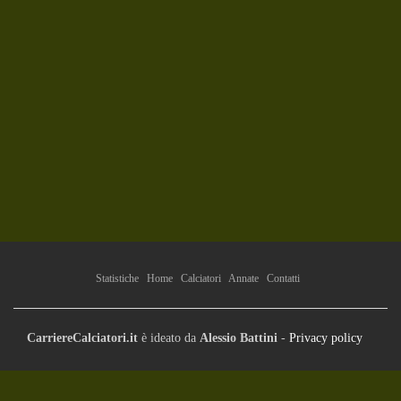
Statistiche
Home
Calciatori
Annate
Contatti
CarriereCalciatori.it
è ideato da
Alessio Battini
-
Privacy policy