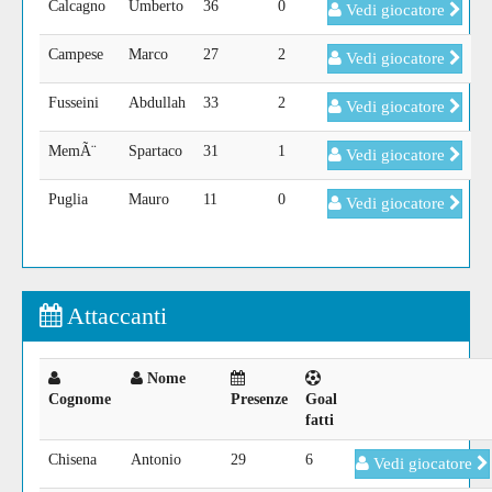
Calcagno
Umberto
36
0
Vedi giocatore
Campese
Marco
27
2
Vedi giocatore
Fusseini
Abdullah
33
2
Vedi giocatore
MemÃ¨
Spartaco
31
1
Vedi giocatore
Puglia
Mauro
11
0
Vedi giocatore
Attaccanti
Nome
Cognome
Presenze
Goal
fatti
Chisena
Antonio
29
6
Vedi giocatore