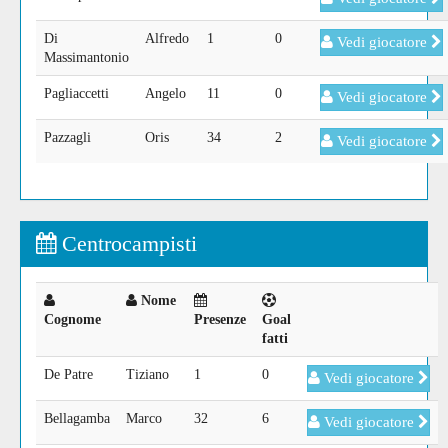
Di
Alfredo
1
0
Vedi giocatore
Massimantonio
Pagliaccetti
Angelo
11
0
Vedi giocatore
Pazzagli
Oris
34
2
Vedi giocatore
Centrocampisti
Nome
Cognome
Presenze
Goal
fatti
De Patre
Tiziano
1
0
Vedi giocatore
Bellagamba
Marco
32
6
Vedi giocatore