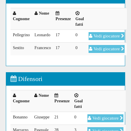
Nome
Cognome
Presenze
Goal
fatti
Pellegrino
Leonardo
17
0
Vedi giocatore
Sestito
Francesco
17
0
Vedi giocatore
Difensori
Nome
Cognome
Presenze
Goal
fatti
Bonanno
Giuseppe
21
0
Vedi giocatore
Marrazzo
Pasquale
28
3