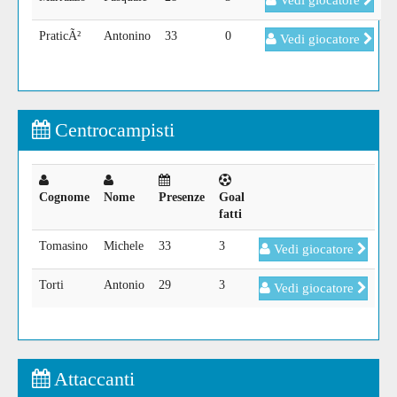
Vedi giocatore
PraticÃ²
Antonino
33
0
Vedi giocatore
Centrocampisti
Cognome
Nome
Presenze
Goal
fatti
Tomasino
Michele
33
3
Vedi giocatore
Torti
Antonio
29
3
Vedi giocatore
Attaccanti