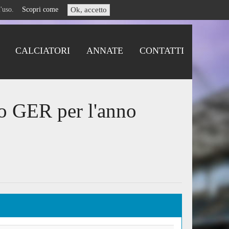
i l'uso.
Scopri come
Ok, accetto
CALCIATORI
ANNATE
CONTATTI
go GER per l'anno