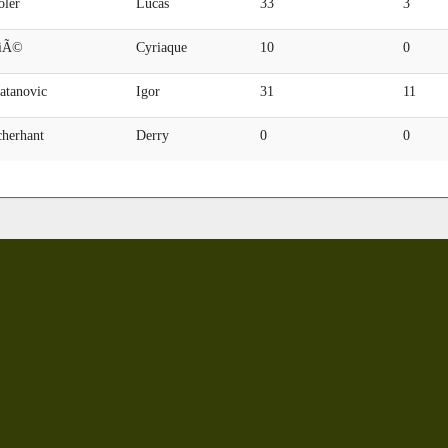
oler
Lucas
33
3
riÃ©
Cyriaque
10
0
atanovic
Igor
31
11
cherhant
Derry
0
0