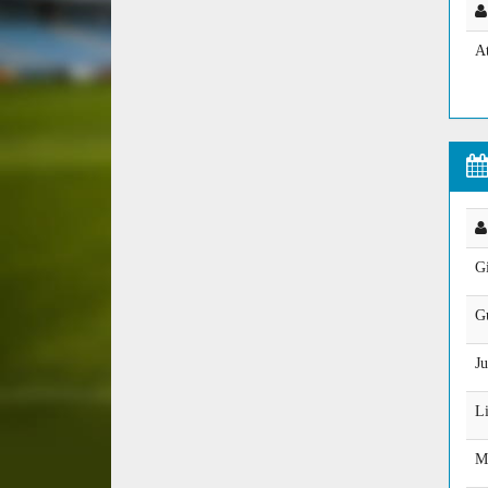
A
Gi
G
J
Li
M