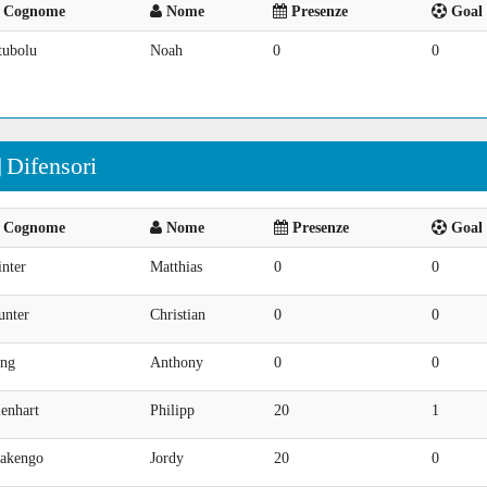
Cognome
Nome
Presenze
Goal 
tubolu
Noah
0
0
Difensori
Cognome
Nome
Presenze
Goal 
nter
Matthias
0
0
unter
Christian
0
0
ung
Anthony
0
0
enhart
Philipp
20
1
akengo
Jordy
20
0