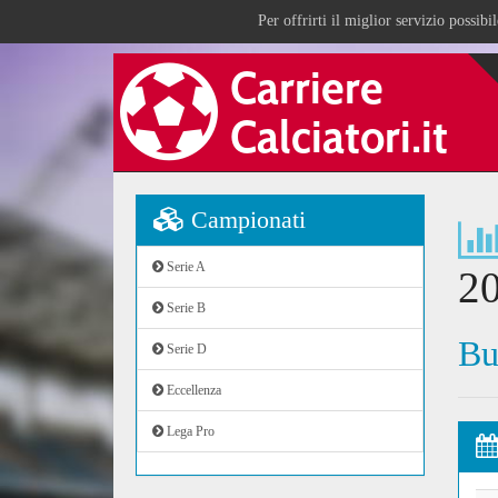
Per offrirti il miglior servizio possib
Campionati
Serie A
2
Serie B
Bu
Serie D
Eccellenza
Lega Pro