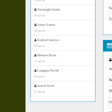
10 ore fa
S
Torunarigha Jordan
10 ore fa
Ta
Sodero Andrea
10 ore fa
Scafetta Francesco
10 ore fa
Mbeumo Bryan
11 ore fa
A
Longagna Niccolò
11 ore fa
Be
Jurasek David
D
11 ore fa
G