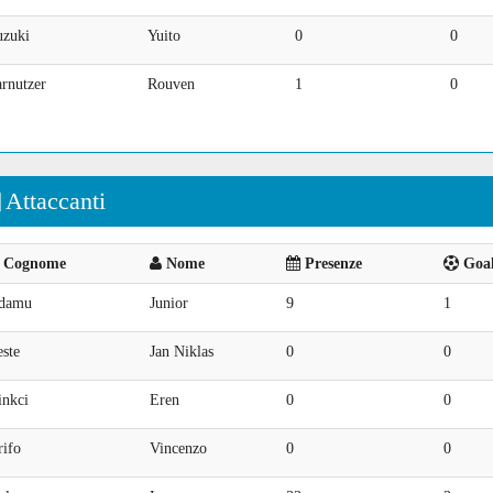
uzuki
Yuito
0
0
rnutzer
Rouven
1
0
Attaccanti
Cognome
Nome
Presenze
Goal
damu
Junior
9
1
ste
Jan Niklas
0
0
inkci
Eren
0
0
rifo
Vincenzo
0
0