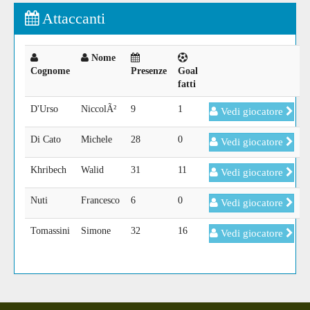
Attaccanti
Nome
Cognome
Presenze
Goal
fatti
D'Urso
NiccolÃ²
9
1
Vedi giocatore
Di Cato
Michele
28
0
Vedi giocatore
Khribech
Walid
31
11
Vedi giocatore
Nuti
Francesco
6
0
Vedi giocatore
Tomassini
Simone
32
16
Vedi giocatore