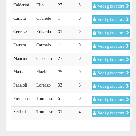
Calderini
Elio
27
8
Vedi giocatore
Carletti
Gabriele
1
0
Vedi giocatore
Ceccuzzi
Edoardo
31
0
Vedi giocatore
Ferrara
Carmelo
11
0
Vedi giocatore
Mancini
Giacomo
27
0
Vedi giocatore
Mattia
Flavio
25
0
Vedi giocatore
Panaioli
Lorenzo
33
6
Vedi giocatore
Piermarini
Tommaso
5
0
Vedi giocatore
Settimi
Tommaso
31
4
Vedi giocatore