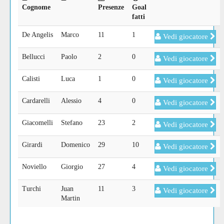
Cognome
Presenze
Goal
fatti
De Angelis
Marco
11
1
Vedi giocatore
Bellucci
Paolo
2
0
Vedi giocatore
Calisti
Luca
1
0
Vedi giocatore
Cardarelli
Alessio
4
0
Vedi giocatore
Giacomelli
Stefano
23
2
Vedi giocatore
Girardi
Domenico
29
10
Vedi giocatore
Noviello
Giorgio
27
4
Vedi giocatore
Turchi
Juan
11
3
Vedi giocatore
Martin