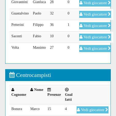
Giovannini
Gianluca
28
0
Vedi giocatore
Guastalvino
Paolo
32
0
Vedi giocatore
Petterini
Filippo
36
1
Vedi giocatore
Sacenti
Fabio
10
0
Vedi giocatore
Volta
Massimo
27
0
Vedi giocatore
Centrocampisti
Nome
Cognome
Presenze
Goal
fatti
Bonura
Marco
15
4
Vedi giocatore