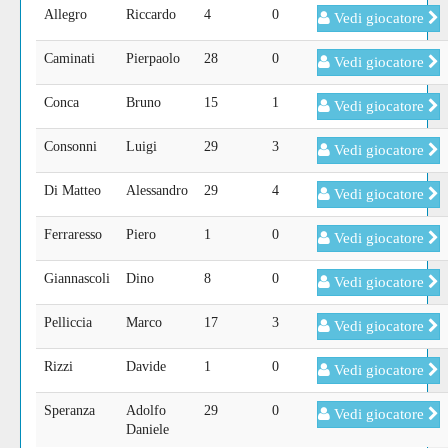
Allegro
Riccardo
4
0
Vedi giocatore
Caminati
Pierpaolo
28
0
Vedi giocatore
Conca
Bruno
15
1
Vedi giocatore
Consonni
Luigi
29
3
Vedi giocatore
Di Matteo
Alessandro
29
4
Vedi giocatore
Ferraresso
Piero
1
0
Vedi giocatore
Giannascoli
Dino
8
0
Vedi giocatore
Pelliccia
Marco
17
3
Vedi giocatore
Rizzi
Davide
1
0
Vedi giocatore
Speranza
Adolfo
29
0
Vedi giocatore
Daniele