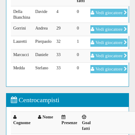
fatti
Della
Davide
4
0
Vedi giocatore
Bianchina
Gorrini
Andrea
29
0
Vedi giocatore
Lauretti
Pierpaolo
32
1
Vedi giocatore
Marcucci
Daniele
33
0
Vedi giocatore
Medda
Stefano
33
0
Vedi giocatore
Centrocampisti
Nome
Cognome
Presenze
Goal
fatti