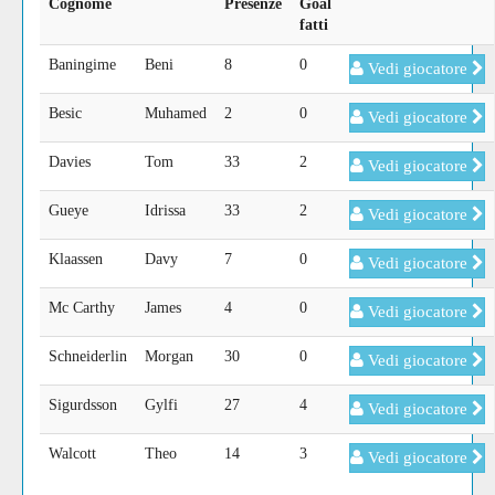
Cognome
Presenze
Goal
fatti
Baningime
Beni
8
0
Vedi giocatore
Besic
Muhamed
2
0
Vedi giocatore
Davies
Tom
33
2
Vedi giocatore
Gueye
Idrissa
33
2
Vedi giocatore
Klaassen
Davy
7
0
Vedi giocatore
Mc Carthy
James
4
0
Vedi giocatore
Schneiderlin
Morgan
30
0
Vedi giocatore
Sigurdsson
Gylfi
27
4
Vedi giocatore
Walcott
Theo
14
3
Vedi giocatore