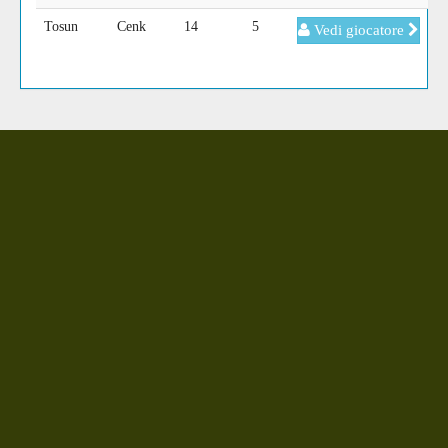
Tosun
Cenk
14
5
Vedi giocatore