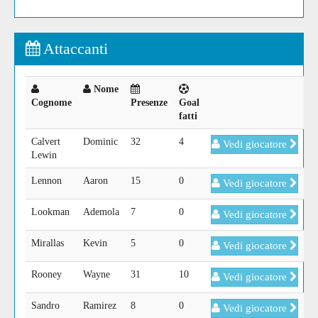
Attaccanti
Nome
Cognome
Presenze
Goal
fatti
Calvert
Dominic
32
4
Vedi giocatore
Lewin
Lennon
Aaron
15
0
Vedi giocatore
Lookman
Ademola
7
0
Vedi giocatore
Mirallas
Kevin
5
0
Vedi giocatore
Rooney
Wayne
31
10
Vedi giocatore
Sandro
Ramirez
8
0
Vedi giocatore