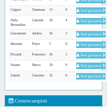
Vedi giocatore
Calgaro
Tommaso
13
0
Vedi giocatore
Dalla
Gabriele
28
4
Vedi giocatore
Bernardina
Giacomazzi
Andrea
36
3
Vedi giocatore
Mariutto
Pietro
5
0
Vedi giocatore
Piccardi
Francesco
26
1
Vedi giocatore
Susanu
Marco
29
0
Vedi giocatore
Zanetti
Giacomo
35
0
Vedi giocatore
Centrocampisti