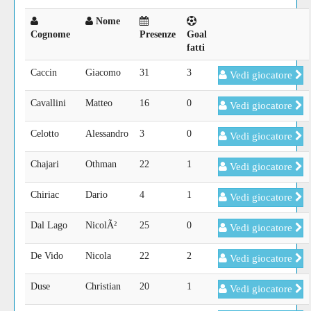
Nome
Cognome
Presenze
Goal
fatti
Caccin
Giacomo
31
3
Vedi giocatore
Cavallini
Matteo
16
0
Vedi giocatore
Celotto
Alessandro
3
0
Vedi giocatore
Chajari
Othman
22
1
Vedi giocatore
Chiriac
Dario
4
1
Vedi giocatore
Dal Lago
NicolÃ²
25
0
Vedi giocatore
De Vido
Nicola
22
2
Vedi giocatore
Duse
Christian
20
1
Vedi giocatore