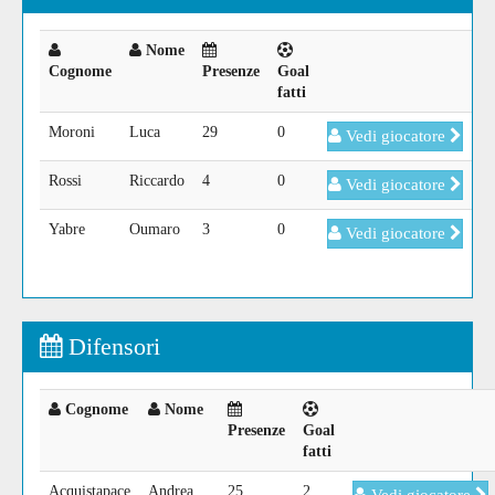
Nome
Cognome
Presenze
Goal
fatti
Moroni
Luca
29
0
Vedi giocatore
Rossi
Riccardo
4
0
Vedi giocatore
Yabre
Oumaro
3
0
Vedi giocatore
Difensori
Cognome
Nome
Presenze
Goal
fatti
Acquistapace
Andrea
25
2