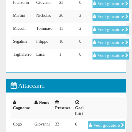
Franzolin
Giovanni
23
0
Vedi giocatore
Martini
Nicholas
20
2
Vedi giocatore
Miccoli
Tommaso
11
2
Vedi giocatore
Segalina
Filippo
10
0
Vedi giocatore
Tagliaferro
Luca
1
0
Vedi giocatore
Attaccanti
Nome
Cognome
Presenze
Goal
fatti
Cogo
Giovanni
33
6
Vedi giocatore