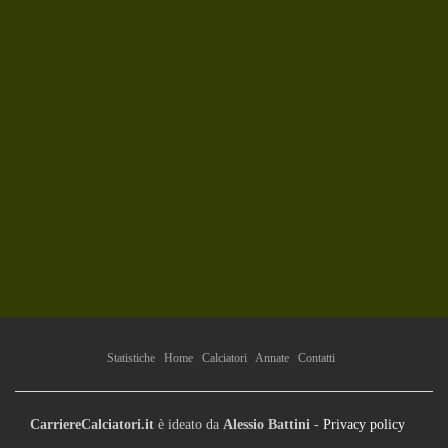
Statistiche
Home
Calciatori
Annate
Contatti
CarriereCalciatori.it
è ideato da
Alessio Battini
-
Privacy policy