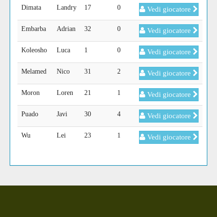
Dimata
Landry
17
0
Vedi giocatore
Embarba
Adrian
32
0
Vedi giocatore
Koleosho
Luca
1
0
Vedi giocatore
Melamed
Nico
31
2
Vedi giocatore
Moron
Loren
21
1
Vedi giocatore
Puado
Javi
30
4
Vedi giocatore
Wu
Lei
23
1
Vedi giocatore