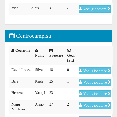
Vidal
Aleix
31
2
Vedi giocatore
Centrocampisti
Cognome
Nome
Presenze
Goal
fatti
David Lopez
Silva
18
0
Vedi giocatore
Bare
Keidi
25
1
Vedi giocatore
Herrera
Yangel
23
1
Vedi giocatore
Manu
Arino
27
2
Vedi giocatore
Morlanes