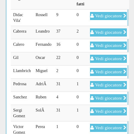
fatti
Didac
Rossell
9
0
Vedi giocatore
Vila'
Cabrera
Leandro
37
2
Vedi giocatore
Calero
Fernando
16
0
Vedi giocatore
Gil
Oscar
22
0
Vedi giocatore
Llambrich
Miguel
2
0
Vedi giocatore
Pedrosa
AdriÃ
31
1
Vedi giocatore
Sanchez
Ruben
4
0
Vedi giocatore
Sergi
SolÃ
31
1
Vedi giocatore
Gomez
Victor
Perea
1
0
Vedi giocatore
Gomez