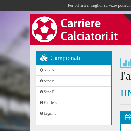
Per offrirti il miglior servizio possib
Campionati
Serie A
l'
Serie B
HN
Serie D
Eccellenza
Lega Pro