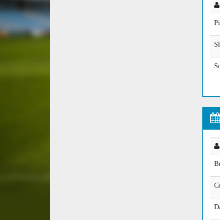
Pi
S
S
B
C
D