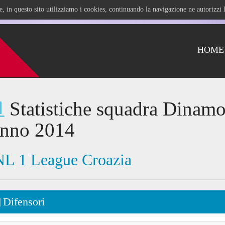
ile, in questo sito utilizziamo i cookies, continuando la navigazione ne autorizz
HOME
Statistiche squadra Dinam
anno 2014
L 1 League Croazia
Difensori