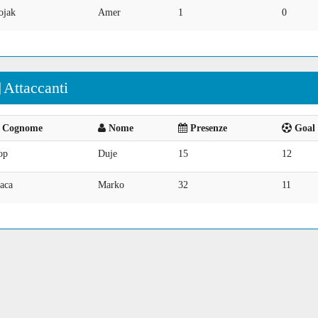
ojak
Amer
1
0
Attaccanti
Cognome
Nome
Presenze
Goal 
op
Duje
15
12
aca
Marko
32
11