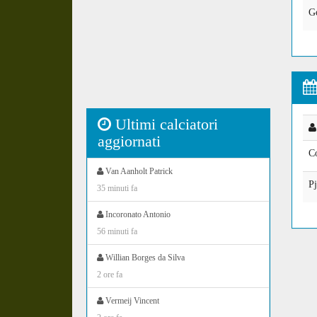
G
Ultimi calciatori
aggiornati
C
Van Aanholt Patrick
Pj
35 minuti fa
Incoronato Antonio
56 minuti fa
Willian Borges da Silva
2 ore fa
Vermeij Vincent