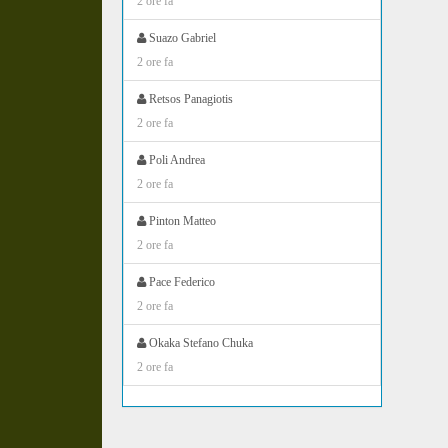
2 ore fa
Suazo Gabriel
2 ore fa
Retsos Panagiotis
2 ore fa
Poli Andrea
2 ore fa
Pinton Matteo
2 ore fa
Pace Federico
2 ore fa
Okaka Stefano Chuka
2 ore fa