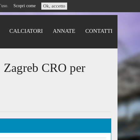
i l'uso.
Scopri come
Ok, accetto
CALCIATORI
ANNATE
CONTATTI
o Zagreb CRO per