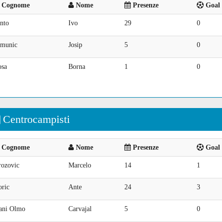
Cognome
Nome
Presenze
Goal 
nto
Ivo
29
0
imunic
Josip
5
0
osa
Borna
1
0
Centrocampisti
Cognome
Nome
Presenze
Goal 
rozovic
Marcelo
14
1
oric
Ante
24
3
ani Olmo
Carvajal
5
0