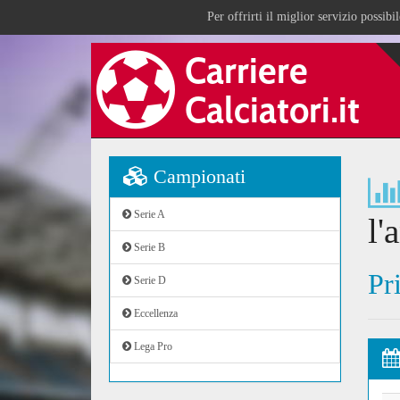
Per offrirti il miglior servizio possib
Campionati
Serie A
l'
Serie B
Pr
Serie D
Eccellenza
Lega Pro