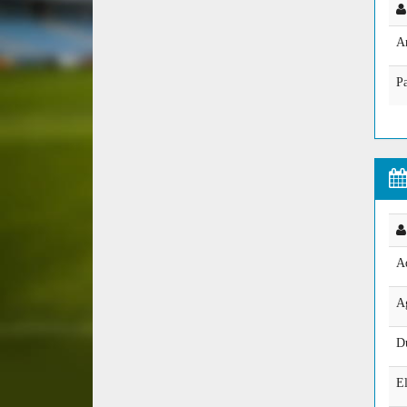
A
P
A
Ag
D
E