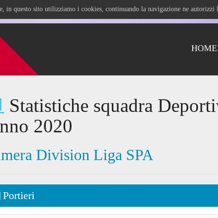
ile, in questo sito utilizziamo i cookies, continuando la navigazione ne autorizz
HOME
Statistiche squadra Deport
anno 2020
imera Division Liga SPA
Portieri