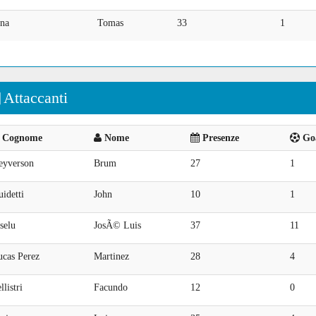
ina
Tomas
33
1
Attaccanti
Cognome
Nome
Presenze
Goa
eyverson
Brum
27
1
idetti
John
10
1
selu
JosÃ© Luis
37
11
ucas Perez
Martinez
28
4
llistri
Facundo
12
0