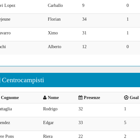
avi Lopez
Carballo
9
0
ejeune
Florian
34
1
avarro
Ximo
31
1
achi
Alberto
12
0
Centrocampisti
Cognome
Nome
Presenze
Goal 
ttaglia
Rodrigo
32
1
endez
Edgar
33
5
ere Pons
Riera
22
2