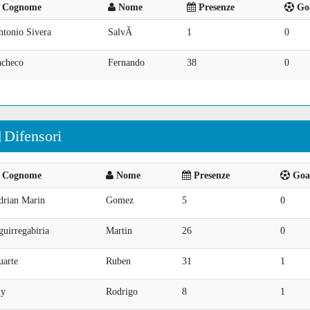
Cognome
Nome
Presenze
Goa
ntonio Sivera
SalvÃ
1
0
acheco
Fernando
38
0
Difensori
Cognome
Nome
Presenze
Goal
drian Marin
Gomez
5
0
uirregabiria
Martin
26
0
uarte
Ruben
31
1
ly
Rodrigo
8
1