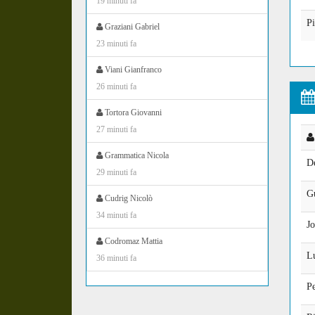
19 minuti fa
P
Graziani Gabriel
23 minuti fa
Viani Gianfranco
26 minuti fa
Tortora Giovanni
27 minuti fa
Grammatica Nicola
D
29 minuti fa
Gu
Cudrig Nicolò
34 minuti fa
Jo
Codromaz Mattia
L
36 minuti fa
Pe