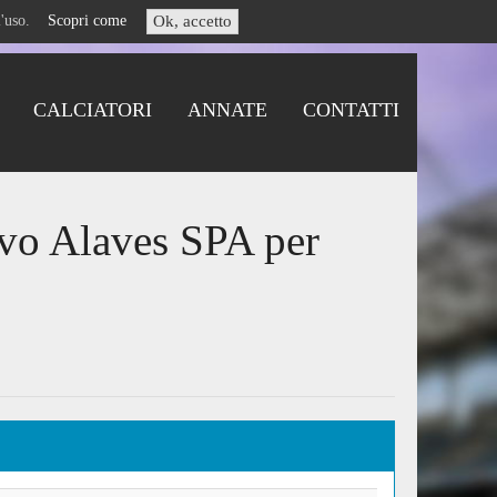
i l'uso.
Scopri come
Ok, accetto
CALCIATORI
ANNATE
CONTATTI
ivo Alaves SPA per