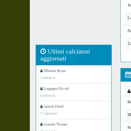
J
L
N
T
Ultimi calciatori
aggiornati
Mbeumo Bryan
5 minuti fa
Longagna Niccolò
6 minuti fa
Ba
Jurasek David
17 minuti fa
M
Graziani Thomas
P