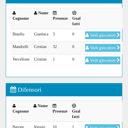
Nome
Cognome
Presenze
Goal
fatti
Binello
Gianluca
5
0
Vedi giocatore
Mandrelli
Cristian
32
0
Vedi giocatore
Vercellone
Cristian
1
0
Vedi giocatore
Difensori
Nome
Cognome
Presenze
Goal
fatti
Barone
Alessio
10
1