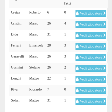
fatti
Cretaz
Roberto
6
0
Vedi giocatore
Cristini
Marco
26
4
Vedi giocatore
Didu
Marco
31
1
Vedi giocatore
Ferrari
Emanuele
28
3
Vedi giocatore
Garavelli
Marco
26
3
Vedi giocatore
Gusmini
Stefano
26
2
Vedi giocatore
Longhi
Matteo
22
1
Vedi giocatore
Riva
Riccardo
7
0
Vedi giocatore
Solari
Matteo
31
1
Vedi giocatore