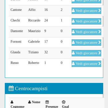
Vedi giocatore
Cantone
Alfio
16
2
Vedi giocatore
Chechi
Riccardo
24
1
Vedi giocatore
Damonte
Maurizio
9
0
Vedi giocatore
Fornoni
Gabriele
17
0
Vedi giocatore
Glauda
Tiziano
32
0
Vedi giocatore
Russo
Roberto
1
0
Vedi giocatore
Centrocampisti
Nome
Cognome
Presenze
Goal