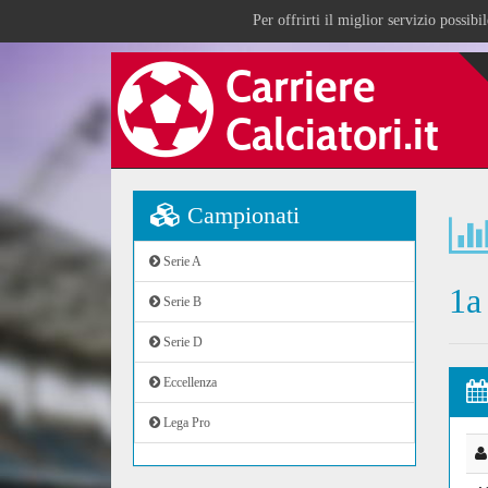
Per offrirti il miglior servizio possib
Campionati
Serie A
1a
Serie B
Serie D
Eccellenza
Lega Pro