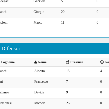
ldegani
Gabriele
5
0
ianchi
Giorgio
20
0
aoloni
Marco
11
0
Difensori
Cognome
Nome
Presenze
Goa
ianchi
Alberto
15
4
ni
Francesco
7
0
attaneo
Davide
9
0
remonesi
Michele
26
0