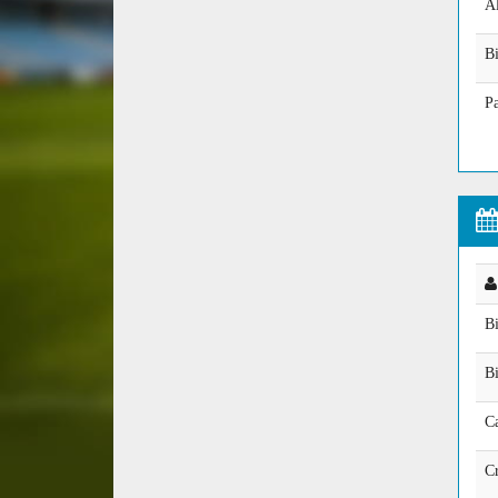
A
B
P
B
Bi
C
C