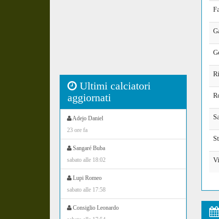
Fa
G
G
Ri
Ultimi calciatori
aggiornati
Ro
Sa
Adejo Daniel
23 ore fa
St
Sangaré Buba
sabato alle 18:02
Vi
Lupi Romeo
sabato alle 17:58
Consiglio Leonardo