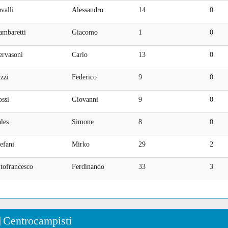
valli
Alessandro
14
0
ambaretti
Giacomo
1
0
ervasoni
Carlo
13
0
zzi
Federico
9
0
ssi
Giovanni
9
0
les
Simone
8
0
efani
Mirko
29
2
tofrancesco
Ferdinando
33
3
Centrocampisti