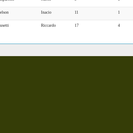
elson
Inacio
11
1
setti
Riccardo
17
4