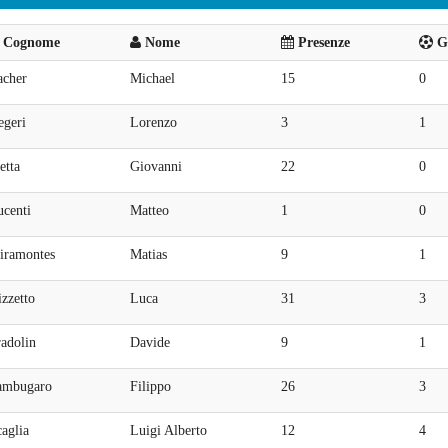
Cognome
Nome
Presenze
Go
acher
Michael
15
0
egeri
Lorenzo
3
1
etta
Giovanni
22
0
ucenti
Matteo
1
0
iramontes
Matias
9
1
zzetto
Luca
31
3
adolin
Davide
9
1
ambugaro
Filippo
26
3
aglia
Luigi Alberto
12
4