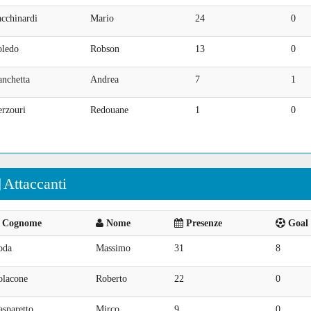
cchinardi
Mario
24
0
oledo
Robson
13
0
anchetta
Andrea
7
1
erzouri
Redouane
1
0
Attaccanti
Cognome
Nome
Presenze
Goal 
oda
Massimo
31
8
olacone
Roberto
22
0
sparetto
Mirco
9
0