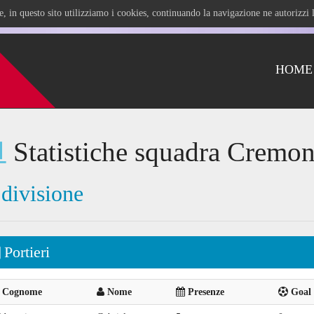
ile, in questo sito utilizziamo i cookies, continuando la navigazione ne autorizz
HOME
Statistiche squadra Cremon
 divisione
Portieri
Cognome
Nome
Presenze
Goal 