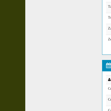
Ta
T
Z
Z
C
C
Ga