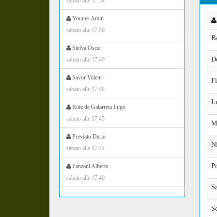
sabato alle 17:54
Younes Amin
sabato alle 17:50
B
Sielva Oscar
D
sabato alle 17:49
Savor Valent
Fi
sabato alle 17:48
L
Ruiz de Galarreta Inigo
sabato alle 17:45
M
Previato Dario
Ni
sabato alle 17:42
Pr
Panzani Alberto
sabato alle 17:40
S
Sc