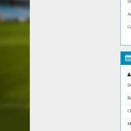
D
A
C
D
Ba
Ch
Mo