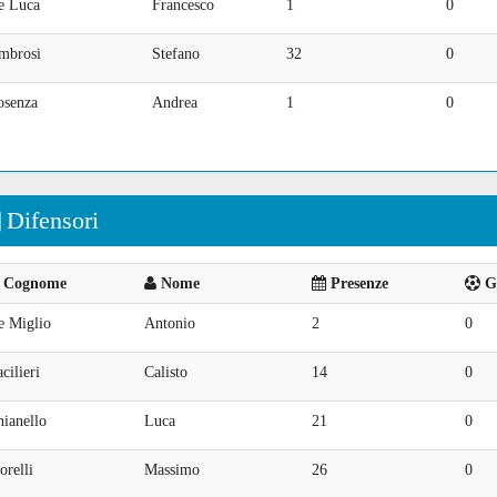
e Luca
Francesco
1
0
mbrosi
Stefano
32
0
osenza
Andrea
1
0
Difensori
Cognome
Nome
Presenze
Go
e Miglio
Antonio
2
0
cilieri
Calisto
14
0
ianello
Luca
21
0
relli
Massimo
26
0