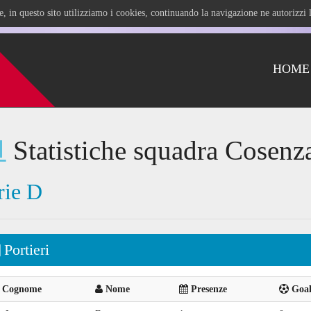
ile, in questo sito utilizziamo i cookies, continuando la navigazione ne autorizz
HOME
Statistiche squadra Cosenz
rie D
Portieri
Cognome
Nome
Presenze
Goal 