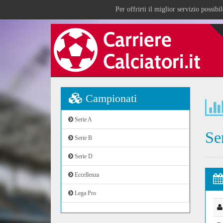
Per offrirti il miglior servizio possib
Campionati
Serie A
Se
Serie B
Serie D
Eccellenza
Lega Pro