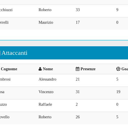
cchiuzzi
Roberto
33
9
rrelli
Maurizio
17
0
Attaccanti
Cognome
Nome
Presenze
Goal
mbrosi
Alessandro
21
5
osa
Vincenzo
31
19
uzzo
Raffaele
2
0
ovello
Roberto
26
5