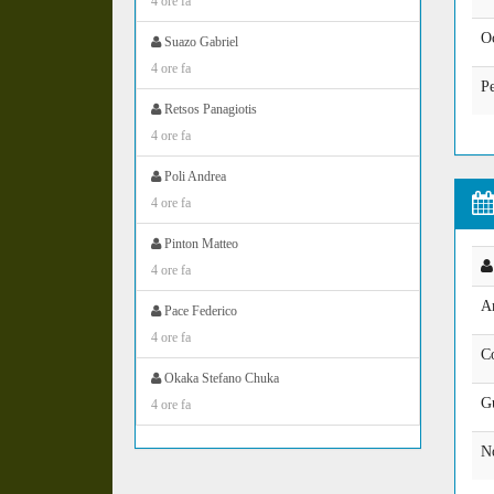
4 ore fa
O
Suazo Gabriel
4 ore fa
Pe
Retsos Panagiotis
4 ore fa
Poli Andrea
4 ore fa
Pinton Matteo
4 ore fa
A
Pace Federico
4 ore fa
C
Okaka Stefano Chuka
G
4 ore fa
N