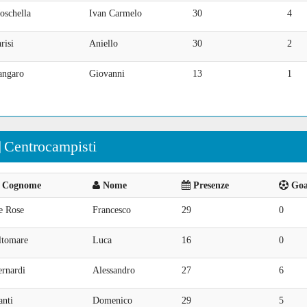
oschella
Ivan Carmelo
30
4
risi
Aniello
30
2
angaro
Giovanni
13
1
Centrocampisti
Cognome
Nome
Presenze
Goal
e Rose
Francesco
29
0
ltomare
Luca
16
0
ernardi
Alessandro
27
6
anti
Domenico
29
5