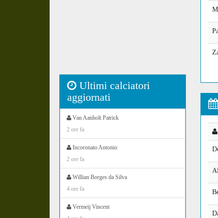
M
Pa
Z
Ultimi calciatori
aggiornati
Van Aanholt Patrick
2 ore fa
Incoronato Antonio
D
2 ore fa
A
Willian Borges da Silva
4 ore fa
B
Vermeij Vincent
D