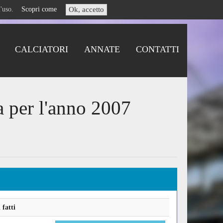
i l'uso.
Scopri come
Ok, accetto
CALCIATORI
ANNATE
CONTATTI
a per l'anno 2007
fatti