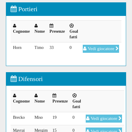
Portieri
Cognome
Nome
Presenze
Goal
fatti
Horn
Timo
33
0
Vedi giocatore
Difensori
Cognome
Nome
Presenze
Goal
fatti
Brecko
Miso
19
0
Vedi giocatore
Mavraj
Mergim
15
0
Vedi giocatore