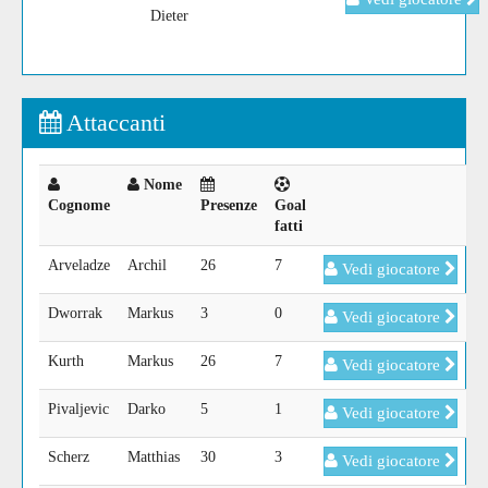
Dieter
Attaccanti
Nome
Cognome
Presenze
Goal
fatti
Arveladze
Archil
26
7
Vedi giocatore
Dworrak
Markus
3
0
Vedi giocatore
Kurth
Markus
26
7
Vedi giocatore
Pivaljevic
Darko
5
1
Vedi giocatore
Scherz
Matthias
30
3
Vedi giocatore