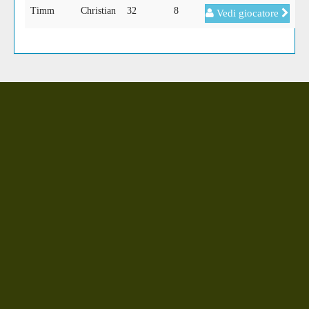
Timm
Christian
32
8
Vedi giocatore