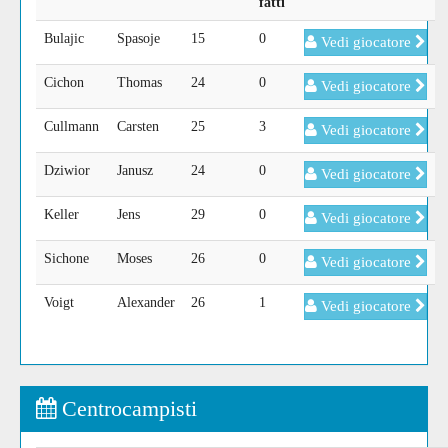
fatti
Bulajic
Spasoje
15
0
Vedi giocatore
Cichon
Thomas
24
0
Vedi giocatore
Cullmann
Carsten
25
3
Vedi giocatore
Dziwior
Janusz
24
0
Vedi giocatore
Keller
Jens
29
0
Vedi giocatore
Sichone
Moses
26
0
Vedi giocatore
Voigt
Alexander
26
1
Vedi giocatore
Centrocampisti