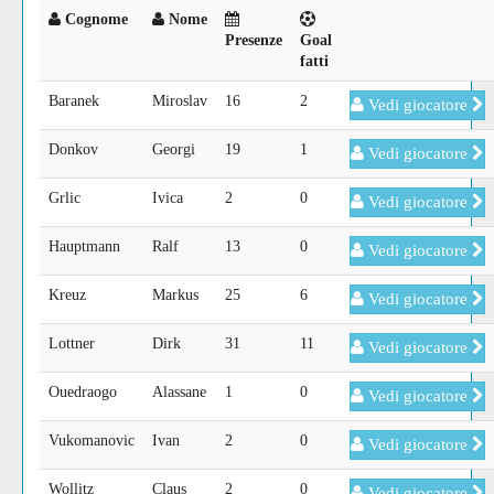
Cognome
Nome
Presenze
Goal
fatti
Baranek
Miroslav
16
2
Vedi giocatore
Donkov
Georgi
19
1
Vedi giocatore
Grlic
Ivica
2
0
Vedi giocatore
Hauptmann
Ralf
13
0
Vedi giocatore
Kreuz
Markus
25
6
Vedi giocatore
Lottner
Dirk
31
11
Vedi giocatore
Ouedraogo
Alassane
1
0
Vedi giocatore
Vukomanovic
Ivan
2
0
Vedi giocatore
Wollitz
Claus
2
0
Vedi giocatore